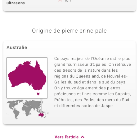
non
ultrasons
Etats-Unis
4ème pierre
Origine de pierre principale
Dénomination exacte
Taille
Lépidolite
versch. mm
Poids total en carat
Australie
Taille de la pierre
129,062 ct
Perle rond
Ce pays majeur de l'Océanie est le plus
Origine
grand fournisseur d'Opales. On retrouve
Brésil
ces trésors de la nature dans les
régions du Queensland, de Nouvelles-
Galles du sud et dans le sud du pays.
On y trouve également des pierres
précieuses et fines comme les Saphirs,
Préhnites, des Perles des mers du Sud
et différentes sortes de Jaspe.
Vers l'article