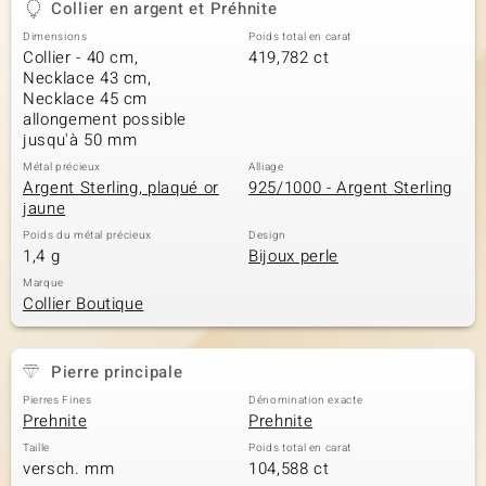
Collier en argent et Préhnite
Dimensions
Poids total en carat
Collier - 40 cm,
419,782 ct
Necklace 43 cm,
Necklace 45 cm
allongement possible
jusqu'à 50 mm
Métal précieux
Alliage
Argent Sterling, plaqué or
925/1000 - Argent Sterling
jaune
Poids du métal précieux
Design
1,4 g
Bijoux perle
Marque
Collier Boutique
Pierre principale
Pierres Fines
Dénomination exacte
Prehnite
Prehnite
Taille
Poids total en carat
versch. mm
104,588 ct