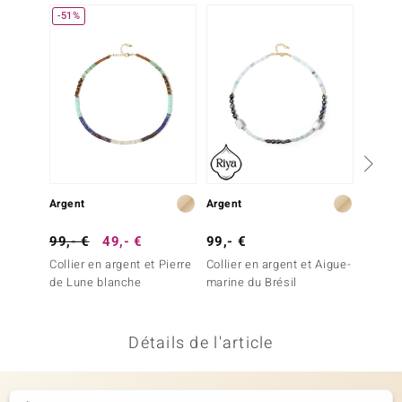
-51%
-10%
uwelo
 Gems
no Collection
va
o
Argent
Argent
Argent
otenier
99,- €
49,- €
99,- €
199,-
Collier en argent et Pierre
Collier en argent et Aigue-
Collier
de Lune blanche
marine du Brésil
Chryso
Détails de l'article
Minerale