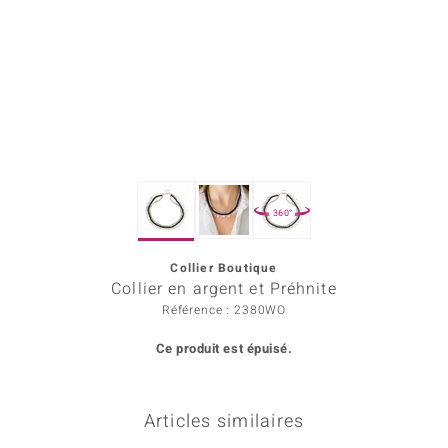
Prince Designs
Chic
d in Berlin
insell
360°
n Vogue
Collier Boutique
e in Italy
Collier en argent et Préhnite
 Show
Référence : 2380WO
Ce produit est épuisé.
o Paraíso
Classics
Articles similaires
remonti