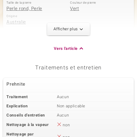
Taille de la pierre
Couleur de pierre
Perle rond, Perle
Vert
Origine
Australie
Afficher plus
2ème pierre
Vers l'article
Dénomination exacte
Taille
Pierre de Lune arc-en-ciel
versch. mm
Poids total en carat
Taille de la pierre
Traitements et entretien
177,083 ct
Perle fantaisie
Origine
Inde
Prehnite
Traitement
Aucun
3ème pierre
Explication
Non applicable
Dénomination exacte
Taille
Hématite dorée
2 mm
Conseils d'entretien
Aucun
Poids total en carat
Taille de la pierre
Nettoyage à la vapeur
non
9,049 ct
Perle rond
Nettoyage par
Origine