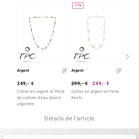
-17%
uwelo
 Gems
no Collection
va
o
Argent
Argent
Argent
otenier
249,- €
299,- €
249,- €
69,- 
Collier en argent et Perle
Collier en argent et Perle
Collier
de culture d'eau douce
Keshi
de Lun
argentée
Détails de l'article
Minerale