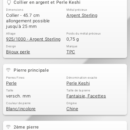
Collier en argent et Perle Keshi
Dimensions
Métal précieux
Collier - 45.7 cm
Argent Sterling
allongement possible
jusqu'à 25 mm
Alliage
Poids du métal précieux
925/1000 - Argent Sterling
0,75 g
Design
Marque
Bijoux perle
TPC
Pierre principale
Pierres Fines
Dénomination exacte
Perle
Perle Keshi
Taille
Taille de la pierre
versch. mm
Fantaisie, Facettes
Couleur de pierre
Origine
Blanc/incolore
Chine
2ème pierre