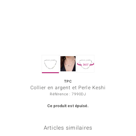
Prince Designs
Chic
d in Berlin
insell
360°
n Vogue
TPC
e in Italy
Collier en argent et Perle Keshi
 Show
Référence : 7990DJ
Ce produit est épuisé.
o Paraíso
Classics
Articles similaires
remonti