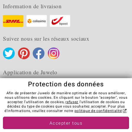
Information de livraison
Suivez nous sur les réseaux sociaux
Application de Juwelo
Protection des données
Afin de présenter Juwelo de manière optimale et de nous améliorer,
nous utilisons des cookies. En cliquant sur le bouton "accepter", vous
acceptez l'utilisation de cookies,
refusez
l'utilisation de cookies ou
CGV
Protection des données
Cookies
décidez du type de cookies que vous souhaitez accepter. Pour plus
Mentions légales
Contact
Révocation du contrat
d'informations, veuillez consulter notre
politique de confidentialité
.
Visit our stores in other countries:
Accepter tous