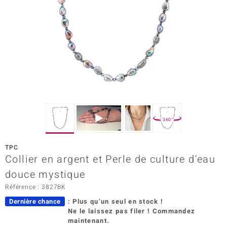
Prince Designs
Chic
d in Berlin
insell
n Vogue
360°
e in Italy
TPC
Collier en argent et Perle de culture d'eau
 Show
douce mystique
o Paraíso
Référence : 3827BK
Classics
Dernière chance
: Plus qu’un seul en stock !
Ne le laissez pas filer ! Commandez
remonti
maintenant.