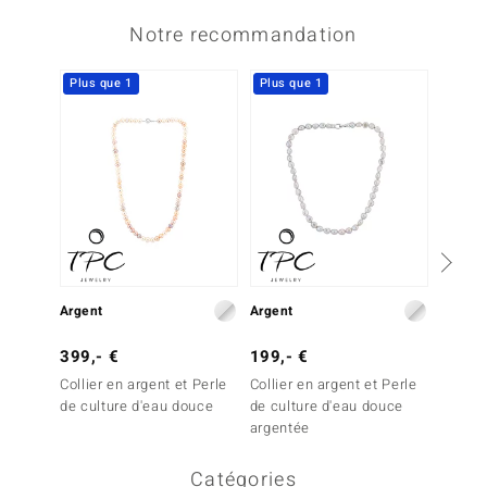
Notre recommandation
Plus que 1
Plus que 1
Argent
Argent
Argent
399,- €
199,- €
499,-
Collier en argent et Perle
Collier en argent et Perle
Collier
de culture d'eau douce
de culture d'eau douce
blanch
argentée
douce
Catégories