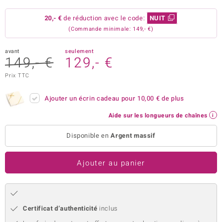
uwelo
20,- €
de réduction avec le code:
NUIT
(Commande minimale: 149,- €)
 Gems
avant
seulement
no Collection
149,- €
129,- €
va
Prix TTC
o
Ajouter un écrin cadeau pour
10,00 €
de plus
otenier
Aide sur les longueurs de chaînes
Disponible en
Argent massif
Ajouter au panier
Minerale
Certificat d’authenticité
inclus