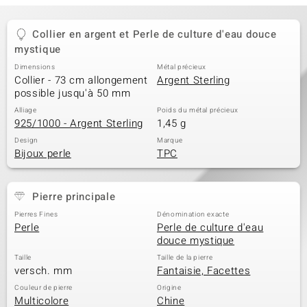
Collier en argent et Perle de culture d'eau douce
mystique
Dimensions
Métal précieux
Collier - 73 cm allongement
Argent Sterling
possible jusqu'à 50 mm
Alliage
Poids du métal précieux
925/1000 - Argent Sterling
1,45 g
Design
Marque
Bijoux perle
TPC
Pierre principale
Pierres Fines
Dénomination exacte
Perle
Perle de culture d'eau
douce mystique
Taille
Taille de la pierre
versch. mm
Fantaisie, Facettes
Couleur de pierre
Origine
Multicolore
Chine