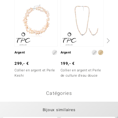
Argent
Argent
Argent
299,- €
199,- €
149,-
Collier en argent et Perle
Collier en argent et Perle
Collier
Keshi
de culture d'eau douce
blanch
douce
Catégories
Bijoux similaires