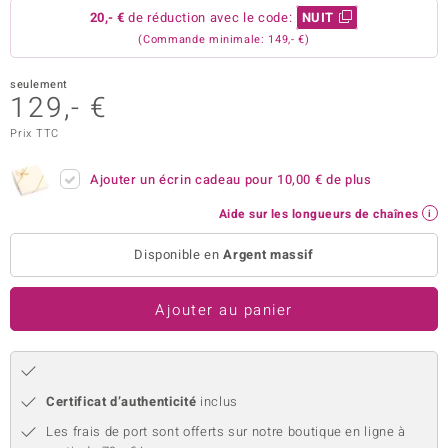
20,- €
de réduction avec le code:
NUIT
uwelo
(Commande minimale: 149,- €)
 Gems
seulement
129,- €
no Collection
Prix TTC
va
Ajouter un écrin cadeau pour
10,00 €
de plus
o
Aide sur les longueurs de chaînes
otenier
Disponible en
Argent massif
Ajouter au panier
Minerale
Certificat d’authenticité
inclus
Les frais de port sont offerts sur notre boutique en ligne à