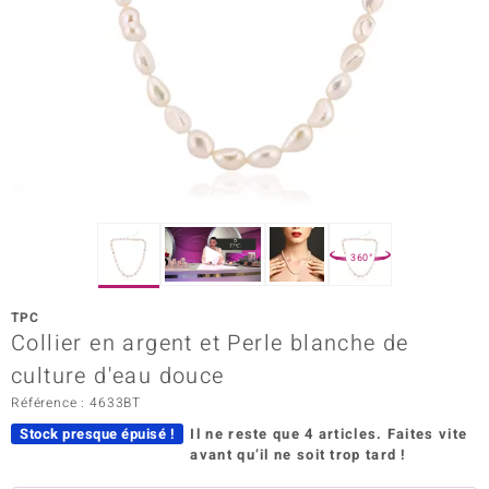
Prince Designs
Chic
d in Berlin
insell
n Vogue
360°
e in Italy
TPC
Collier en argent et Perle blanche de
 Show
culture d'eau douce
o Paraíso
Référence : 4633BT
Classics
Stock presque épuisé !
Il ne reste que 4 articles.
Faites vite
avant qu’il ne soit trop tard !
remonti