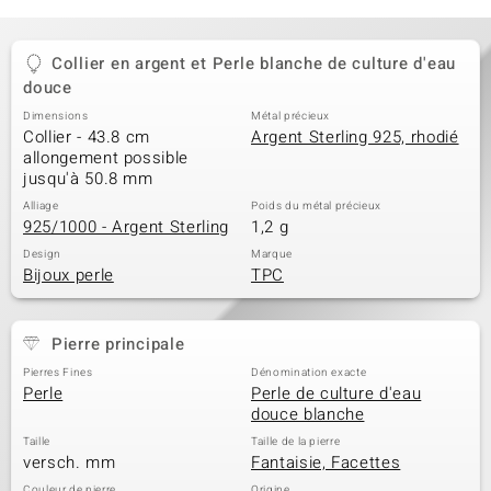
Collier en argent et Perle blanche de culture d'eau
douce
Dimensions
Métal précieux
Collier - 43.8 cm
Argent Sterling 925, rhodié
allongement possible
jusqu'à 50.8 mm
Alliage
Poids du métal précieux
925/1000 - Argent Sterling
1,2 g
Design
Marque
Bijoux perle
TPC
Pierre principale
Pierres Fines
Dénomination exacte
Perle
Perle de culture d'eau
douce blanche
Taille
Taille de la pierre
versch. mm
Fantaisie, Facettes
Couleur de pierre
Origine