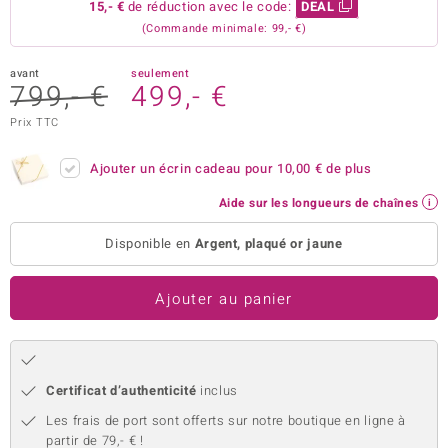
15,- €
de réduction avec le code:
DEAL
uwelo
(Commande minimale: 99,- €)
 Gems
avant
seulement
799,- €
499,- €
no Collection
Prix TTC
va
Ajouter un écrin cadeau pour
10,00 €
de plus
o
Aide sur les longueurs de chaînes
otenier
Disponible en
Argent, plaqué or jaune
Ajouter au panier
Certificat d’authenticité
inclus
Minerale
Les frais de port sont offerts sur notre boutique en ligne à
partir de 79,- € !