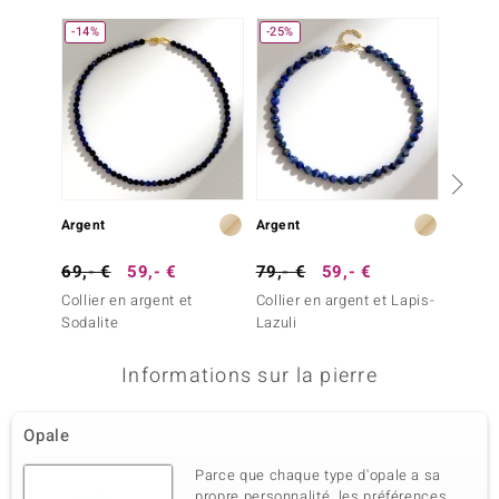
-14%
-25%
Plus q
Argent
Argent
Argent
69,- €
59,- €
79,- €
59,- €
69,- 
Collier en argent et
Collier en argent et Lapis-
Collier
Sodalite
Lazuli
bleue
Informations sur la pierre
Opale
Parce que chaque type d'opale a sa
propre personnalité, les préférences