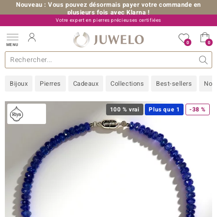
Nouveau : Vous pouvez désormais payer votre commande en
plusieurs fois avec Klarna !
Votre expert en pierres précieuses certifiées
+33 (0) 176 54 10 36
0
0
MENU
les collections
e bijoux
erres précieuses
s de A à Z
Ventes-flash
Design
Généralités
Pierres préférées
Métal Précieux
Bon à savoir
Juwelo
Pierres précieuses par couleur
Taille de bague
Nos conseils
old
Bijoux
Pierres
Cadeaux
Collections
Best-sellers
Nou
NI
 with Love
100 % vrai
Plus que 1
-38 %
Nature
rong
ors Edition
ana