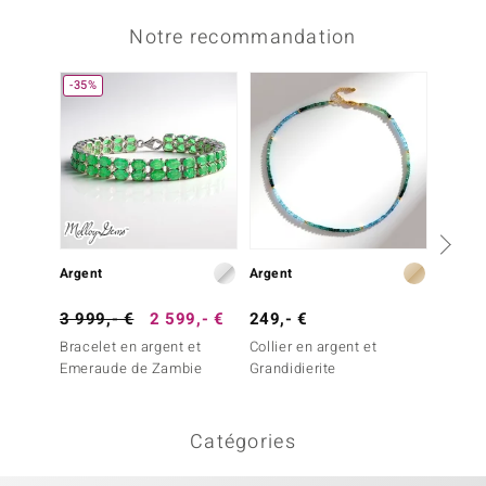
Notre recommandation
-35%
Argent
Argent
Argent
3 999,- €
2 599,- €
249,- €
69,- 
Bracelet en argent et
Collier en argent et
Collier
Emeraude de Zambie
Grandidierite
Catégories