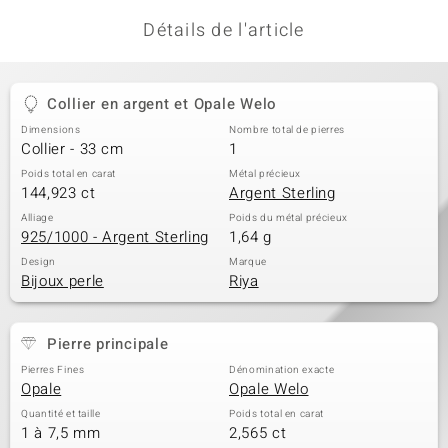
Détails de l'article
Collier en argent et Opale Welo
Dimensions
Nombre total de pierres
Collier - 33 cm
1
Poids total en carat
Métal précieux
144,923 ct
Argent Sterling
Alliage
Poids du métal précieux
925/1000 - Argent Sterling
1,64 g
Design
Marque
Bijoux perle
Riya
Pierre principale
Pierres Fines
Dénomination exacte
Opale
Opale Welo
Quantité et taille
Poids total en carat
1 à 7,5 mm
2,565 ct