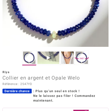
Prince Designs
Chic
d in Berlin
insell
n Vogue
360°
e in Italy
Riya
Collier en argent et Opale Welo
 Show
Référence : 2547YD
o Paraíso
Dernière chance
: Plus qu’un seul en stock !
Ne le laissez pas filer ! Commandez
Classics
maintenant.
remonti