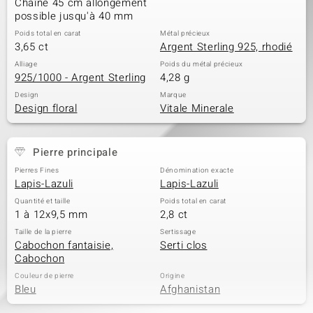
Chaîne 45 cm allongement
possible jusqu'à 40 mm
Poids total en carat
Métal précieux
3,65 ct
Argent Sterling 925, rhodié
Alliage
Poids du métal précieux
925/1000 - Argent Sterling
4,28 g
Design
Marque
Design floral
Vitale Minerale
Pierre principale
Pierres Fines
Dénomination exacte
Lapis-Lazuli
Lapis-Lazuli
Quantité et taille
Poids total en carat
1 à 12x9,5 mm
2,8 ct
Taille de la pierre
Sertissage
Cabochon fantaisie,
Serti clos
Cabochon
Couleur de pierre
Origine
Bleu
Afghanistan