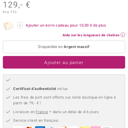
129,- €
uwelo
Prix TTC
 Gems
Ajouter un écrin cadeau pour
10,00 €
de plus
no Collection
Aide sur les longueurs de chaînes
va
Disponible en
Argent massif
o
Ajouter au panier
otenier
Certificat d’authenticité
inclus
Les frais de port sont offerts sur notre boutique en ligne à
partir de 79,- € !
Livraison en
France
dans un délai de 4-6 jours
Minerale
Service client en français