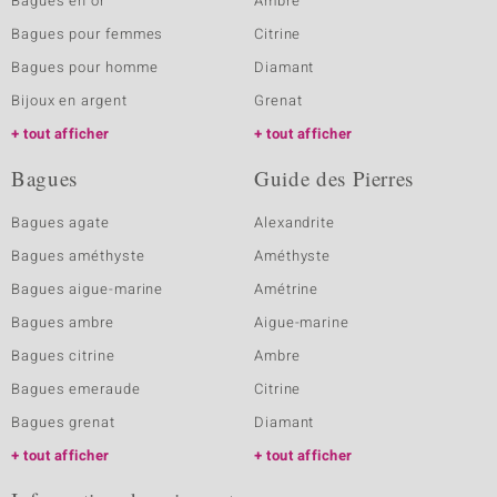
Bagues en or
Ambre
Bagues pour femmes
Citrine
Bagues pour homme
Diamant
Bijoux en argent
Grenat
tout afficher
tout afficher
Bagues
Guide des Pierres
Bagues agate
Alexandrite
Bagues améthyste
Améthyste
Bagues aigue-marine
Amétrine
Bagues ambre
Aigue-marine
Bagues citrine
Ambre
Bagues emeraude
Citrine
Bagues grenat
Diamant
tout afficher
tout afficher