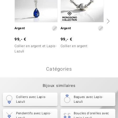
Argent
Argent
Argent
99,- €
99,- €
249,-
Collier en argent et Lapis-
Collier en argent
Collier
Lazuli
Larima
Catégories
Bijoux similaires
Colliers avec Lapis-
Bagues avec Lapis-
Lazuli
Lazuli
Pendentifs avec Lapis-
Boucles d'oreilles avec