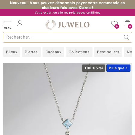
Nouveau : Vous pouvez désormais payer votre commande en
plusieurs fois avec Klarna !
Votre expert en pierres précieuses certifiées
+33 (0) 176 54 10 36
0
0
MENU
les collections
e bijoux
erres précieuses
s de A à Z
Ventes-flash
Design
Généralités
Pierres préférées
Métal Précieux
Bon à savoir
Juwelo
Pierres précieuses par couleur
Taille de bague
Nos conseils
old
Bijoux
Pierres
Cadeaux
Collections
Best-sellers
Nou
NI
 with Love
100 % vrai
Plus que 1
Nature
rong
ors Edition
ana