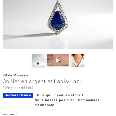
Prince Designs
Chic
d in Berlin
insell
n Vogue
e in Italy
Vitale Minerale
Collier en argent et Lapis-Lazuli
 Show
Référence : 6661BS
o Paraíso
Dernière chance
: Plus qu’un seul en stock !
Ne le laissez pas filer ! Commandez
Classics
maintenant.
remonti
seulement