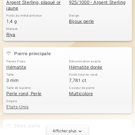
Argent Sterling, plaqué or
925/1000 - Argent Sterling
jaune
Poids du métal précieux
Design
1,4 g
Bijoux perle
Marque
Riya
Pierre principale
Pierres Fines
Dénomination exacte
Hématite
Hématite dorée
Taille
Poids total en carat
3 mm
7,781 ct
Taille de la pierre
Couleur de pierre
Perle rond, Perle
Multicolore
Origine
Etats-Unis
2ème pierre
Afficher plus
Dénomination exacte
Taille