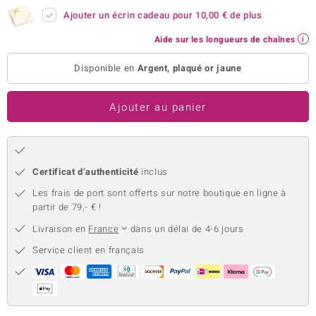
Ajouter un écrin cadeau pour
10,00 €
de plus
uwelo
Aide sur les longueurs de chaînes
 Gems
Disponible en
Argent, plaqué or jaune
no Collection
va
Ajouter au panier
o
otenier
Certificat d’authenticité
inclus
Les frais de port sont offerts sur notre boutique en ligne à
partir de 79,- € !
Livraison en
France
dans un délai de 4-6 jours
Service client en français
Minerale