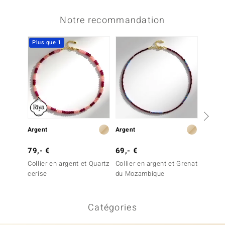
Notre recommandation
Plus que 1
Argent
Argent
Argent
79,- €
69,- €
79,- 
Collier en argent et Quartz
Collier en argent et Grenat
Collier
cerise
du Mozambique
Cornal
Catégories