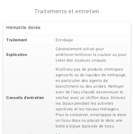
8,518 ct
Perle fantaisie, facettée
Origine
Traitements et entretien
Inde
Hématite dorée
5ème pierre
Traitement
Enrobage
Dénomination exacte
Taille
Quarz rouge
versch. mm
Généralement utilisé pour
Poids total en carat
Explication
améliorer/renforcer la couleur ou pour
Taille de la pierre
11,543 ct
Perle fantaisie
créer des couleurs uniques
Origine
N'utilisez pas de produits chimiques
Brésil
agressifs ou de liquides de nettoyage,
en particulier des agents de
blanchiment ou des acides. Nettoyer
6ème pierre
avec de l'eau chaude savonneuse et
Conseils d'entretien
séchez avec un chiffon doux. Enlevez
Dénomination exacte
Taille
les bijoux pendant les activités
Pierre Fine
versch. mm
sportives et les travaux ménagers.
Poids total en carat
Taille de la pierre
Pour le conserver, enveloppez-le dans
28,033 ct
Perle fantaisie, facettée
un tissu doux ou placez-le dans une
boîte à bijoux tapissée de tissu.
Origine
Autre