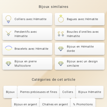
Bijoux similaires
Colliers avec Hématite
Bagues avec Hématite
Pendentifs avec
Boucles d'oreilles avec
Hématite
Hématite
Bijoux en Hématite
Bracelets avec Hématite
dorée
Bijoux en pierre
Bijoux avec un design
Multicolore
similaire
Catégories de cet article
Bijoux
Pierres précieuses et fines
Colliers
Bijoux Hématite
Bijoux en argent
Chaînes en argent
% Promotions