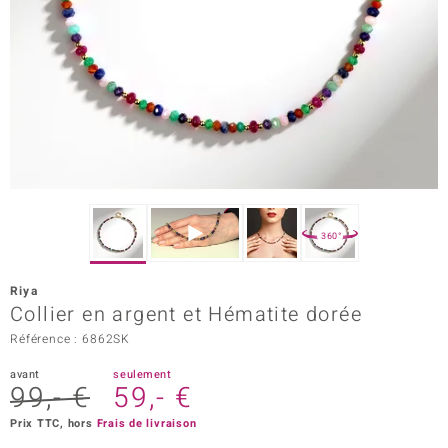
Prince Designs
Chic
d in Berlin
insell
n Vogue
360°
e in Italy
Riya
Collier en argent et Hématite dorée
 Show
Référence : 6862SK
o Paraíso
avant
seulement
99,- €
59,- €
Classics
Prix TTC, hors
Frais de livraison
remonti