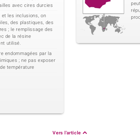
peu
illes avec cires durcies
répu
et les inclusions, on
pro
les, des plastiques, des
ores ; le remplissage des
ec de la résine
t utilisé.
tre endommagées par la
himiques ; ne pas exposer
 de température
Vers l'article