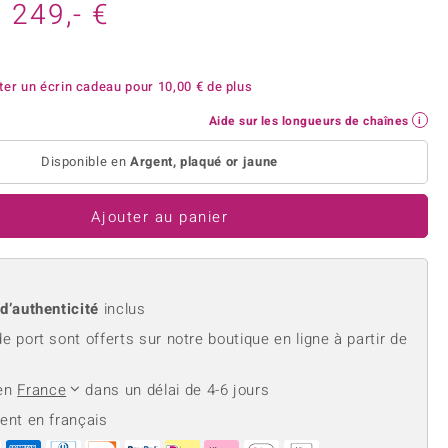
rite
Lapis Lazuli
249,- €
reation
Nouveau
Perle
hoisir la taille de votre bague
e
Tanzanite
ter un écrin cadeau pour
10,00 €
de plus
Aide sur les longueurs de chaînes
Disponible en
Argent, plaqué or jaune
Jaune
Ajouter au panier
 d’authenticité
inclus
de port sont offerts sur notre boutique en ligne à partir de
 en
France
dans un délai de 4-6 jours
ient en français