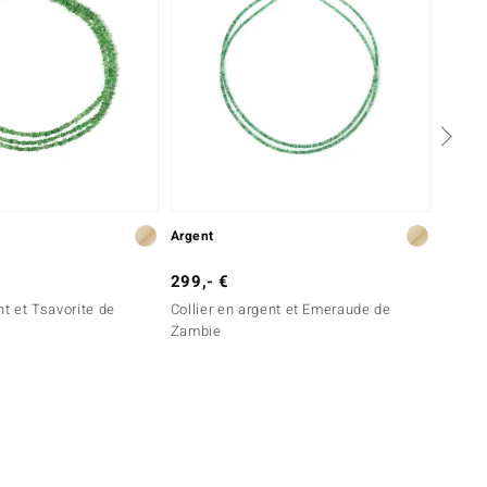
Argent
Argent
299,- €
99,- 
nt et Tsavorite de
Collier en argent et Emeraude de
Collie
Zambie
Brésil