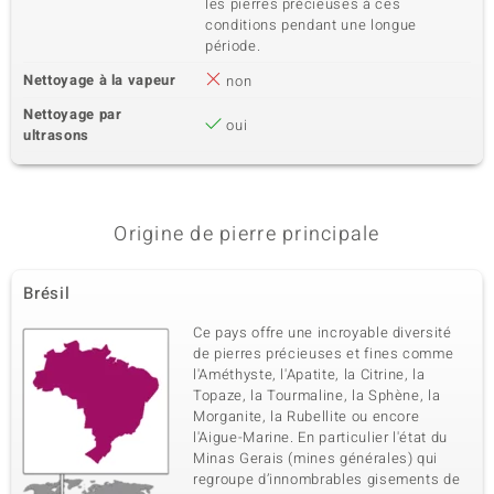
les pierres précieuses à ces
Dénomination exacte
Quantité et taille
conditions pendant une longue
Zircon
13 à 1,5 mm
période.
Poids total en carat
Taille de la pierre
0,325 ct
Rond
Nettoyage à la vapeur
non
Sertissage
Origine
Nettoyage par
Serti griffe
oui
Cambodge
ultrasons
Origine de pierre principale
Brésil
Ce pays offre une incroyable diversité
de pierres précieuses et fines comme
l'Améthyste, l'Apatite, la Citrine, la
Topaze, la Tourmaline, la Sphène, la
Morganite, la Rubellite ou encore
l'Aigue-Marine. En particulier l'état du
Minas Gerais (mines générales) qui
regroupe d’innombrables gisements de