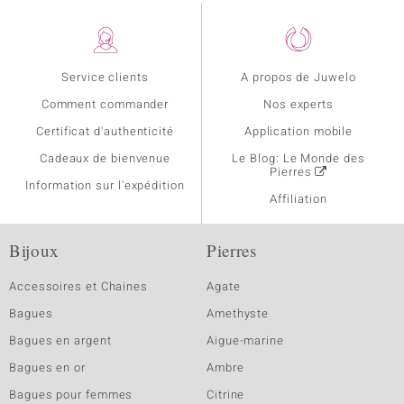
Service clients
A propos de Juwelo
Comment commander
Nos experts
Certificat d'authenticité
Application mobile
Cadeaux de bienvenue
Le Blog: Le Monde des
Pierres
Information sur l'expédition
Affiliation
Bijoux
Pierres
Accessoires et Chaines
Agate
Bagues
Amethyste
Bagues en argent
Aigue-marine
Bagues en or
Ambre
Bagues pour femmes
Citrine