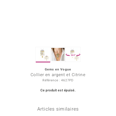
Prince Designs
Chic
d in Berlin
insell
360°
n Vogue
Gems en Vogue
e in Italy
Collier en argent et Citrine
 Show
Référence : 4627PD
Ce produit est épuisé.
o Paraíso
Classics
Articles similaires
remonti