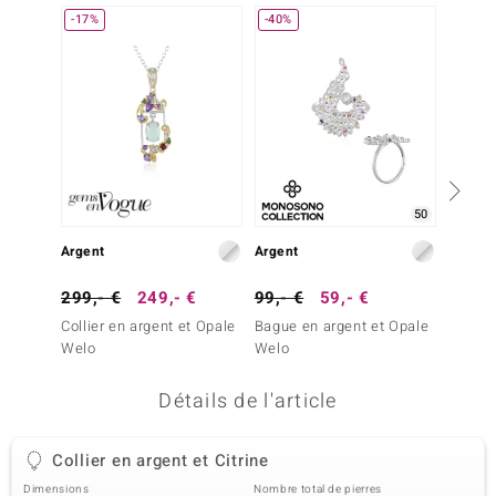
-17%
-40%
Plus q
uwelo
 Gems
no Collection
va
o
50
Argent
Argent
Or
otenier
299,- €
249,- €
99,- €
59,- €
3 999
Collier en argent et Opale
Bague en argent et Opale
Boucles
Welo
Welo
Opale 
Détails de l'article
Minerale
Collier en argent et Citrine
Dimensions
Nombre total de pierres