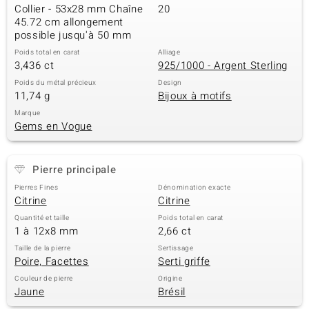
Collier - 53x28 mm Chaîne
20
45.72 cm allongement
possible jusqu'à 50 mm
Poids total en carat
Alliage
3,436 ct
925/1000 - Argent Sterling
Poids du métal précieux
Design
11,74 g
Bijoux à motifs
Marque
Gems en Vogue
Pierre principale
Pierres Fines
Dénomination exacte
Citrine
Citrine
Quantité et taille
Poids total en carat
1 à 12x8 mm
2,66 ct
Taille de la pierre
Sertissage
Poire, Facettes
Serti griffe
Couleur de pierre
Origine
Jaune
Brésil