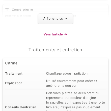
2ème pierre
Dénomination exacte
Quantité et taille
Afficher plus
Spinelle bleu de Birmanie
1 à 4x3 mm
Poids total en carat
Taille de la pierre
0,194 ct
Ovale
Vers l'article
Sertissage
Origine
Serti griffe
Myanmar
Traitements et entretien
3ème pierre
Citrine
Dénomination exacte
Quantité et taille
Spinelle bleu de Birmanie
5 à 2,1 mm
Traitement
Chauffage et/ou irradiation.
Poids total en carat
Taille de la pierre
0,257 ct
Rond
Utilisé couramment pour créer et
Explication
améliorer la couleur
Sertissage
Origine
Serti griffe
Myanmar
Certaines pierres se décolorent ou
reprennent leur couleur d'origine
lorsqu'elles sont exposées à une forte
4ème pierre
Conseils d'entretien
lumière ; n'exposez pas inutilement