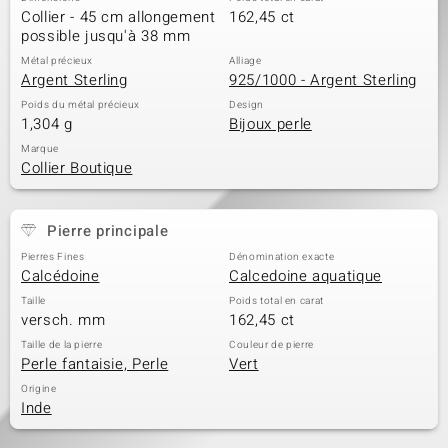
Collier - 45 cm allongement
162,45 ct
possible jusqu'à 38 mm
Métal précieux
Alliage
Argent Sterling
925/1000 - Argent Sterling
Poids du métal précieux
Design
1,304 g
Bijoux perle
Marque
Collier Boutique
Pierre principale
Pierres Fines
Dénomination exacte
Calcédoine
Calcedoine aquatique
Taille
Poids total en carat
versch. mm
162,45 ct
Taille de la pierre
Couleur de pierre
Perle fantaisie, Perle
Vert
Origine
Inde