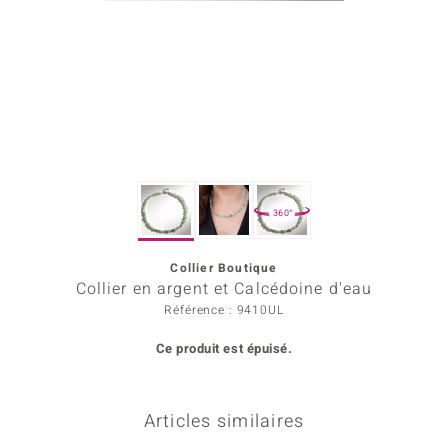
Prince Designs
Chic
d in Berlin
insell
360°
n Vogue
Collier Boutique
e in Italy
Collier en argent et Calcédoine d'eau
 Show
Référence : 9410UL
Ce produit est épuisé.
o Paraíso
Classics
Articles similaires
remonti