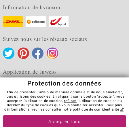
Information de livraison
Suivez nous sur les réseaux sociaux
Application de Juwelo
Protection des données
Afin de présenter Juwelo de manière optimale et de nous améliorer,
nous utilisons des cookies. En cliquant sur le bouton "accepter", vous
acceptez l'utilisation de cookies,
refusez
l'utilisation de cookies ou
CGV
Protection des données
Cookies
décidez du type de cookies que vous souhaitez accepter. Pour plus
Mentions légales
Contact
Révocation du contrat
d'informations, veuillez consulter notre
politique de confidentialité
.
Visit our stores in other countries:
Accepter tous