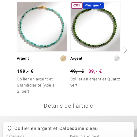
-20%
Plus que 1
uwelo
 Gems
no Collection
va
o
Argent
Argent
Argent
otenier
199,- €
49,- €
39,- €
79,- 
Collier en argent et
Collier en argent et Quartz
Collier
Grandidierite (Adela
vert
fraise 
Silber)
Détails de l'article
Minerale
Collier en argent et Calcédoine d'eau
Dimensions
Poids total en carat