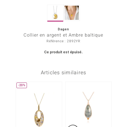
Prince Designs
Dagen
Chic
Collier en argent et Ambre baltique
Référence : 2892YR
d in Berlin
Ce produit est épuisé.
insell
n Vogue
Articles similaires
e in Italy
-20%
 Show
o Paraíso
Classics
remonti