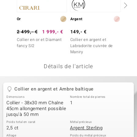
uwelo
Or
Argent
Argent
 Gems
2 499,- €
1 999,- €
149,- €
149,-
no Collection
Collier en or et Diamant
Collier en argent et
Collier
va
fancy SI2
Labradorite cuivrée de
Maniry
o
Détails de l'article
otenier
Collier en argent et Ambre baltique
Dimensions
Nombre total de pierres
Collier - 38x30 mm Chaîne
1
45cm allongement possible
jusqu'à 50 mm
Minerale
Poids total en carat
Métal précieux
2,5 ct
Argent Sterling
Alliage
Poids du métal précieux