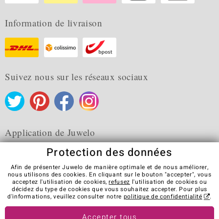
Information de livraison
Suivez nous sur les réseaux sociaux
Application de Juwelo
Protection des données
Afin de présenter Juwelo de manière optimale et de nous améliorer,
nous utilisons des cookies. En cliquant sur le bouton "accepter", vous
acceptez l'utilisation de cookies,
refusez
l'utilisation de cookies ou
CGV
Protection des données
Cookies
décidez du type de cookies que vous souhaitez accepter. Pour plus
Mentions légales
Contact
Révocation du contrat
d'informations, veuillez consulter notre
politique de confidentialité
.
Visit our stores in other countries:
Accepter tous