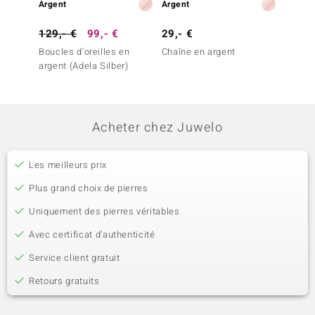
Argent
Argent
Argent
129,- €
99,- €
29,- €
49,- 
Boucles d'oreilles en
Chaîne en argent
Bracel
argent (Adela Silber)
Silber)
Acheter chez Juwelo
Les meilleurs prix
Plus grand choix de pierres
Uniquement des pierres véritables
Avec certificat d’authenticité
Service client gratuit
Retours gratuits