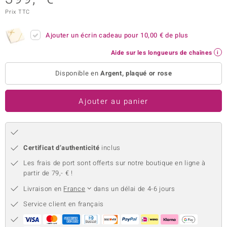
Prix TTC
uwelo
 Gems
Ajouter un écrin cadeau pour
10,00 €
de plus
Aide sur les longueurs de chaînes
no Collection
Disponible en
Argent, plaqué or rose
va
o
Ajouter au panier
otenier
Certificat d’authenticité
inclus
Les frais de port sont offerts sur notre boutique en ligne à
partir de 79,- € !
Livraison en
France
dans un délai de 4-6 jours
Minerale
Service client en français