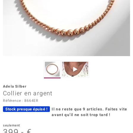
Prince Designs
Chic
d in Berlin
insell
n Vogue
e in Italy
Adela Silber
Collier en argent
 Show
Référence : 8664ER
o Paraíso
Stock presque épuisé !
Il ne reste que 9 articles.
Faites vite
avant qu’il ne soit trop tard !
Classics
seulement
remonti
399,- €