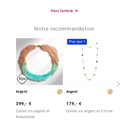
Vers l'article
Notre recommandation
Plus que 1
Plus q
Argent
Argent
Argent
179,- €
129,-
399,- €
Collier en argent et Citrine
Bracele
Collier en argent et
Pérido
Amazonite