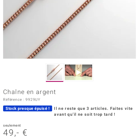
Prince Designs
Chic
d in Berlin
insell
n Vogue
e in Italy
Chaîne en argent
 Show
Référence : 9929UY
Stock presque épuisé !
Il ne reste que 3 articles.
Faites vite
o Paraíso
avant qu’il ne soit trop tard !
Classics
seulement
49,- €
remonti