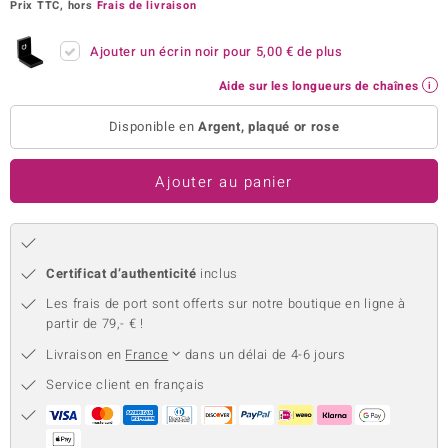
Prix TTC, hors
Frais de livraison
uwelo
Ajouter un écrin noir pour
5,00 €
de plus
 Gems
Aide sur les longueurs de chaînes
no Collection
Disponible en
Argent, plaqué or rose
va
Ajouter au panier
o
otenier
Certificat d’authenticité
inclus
Les frais de port sont offerts sur notre boutique en ligne à
partir de 79,- € !
Livraison en
France
dans un délai de 4-6 jours
Service client en français
Minerale