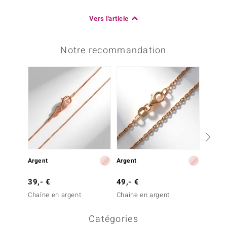
Vers l'article
Notre recommandation
8,- €
Argent
Argent
Écrin 
39,- €
49,- €
Chaîne en argent
Chaîne en argent
Catégories