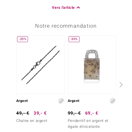
Vers l'article
Notre recommandation
-20%
-30%
Argent
Argent
Argent
49,- €
39,- €
99,- €
69,- €
39,- 
Chaîne en argent
Pendentif en argent et
Penden
Agate étincelante
Magné