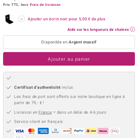
Prix TTC, hors
Frais de livraison
uwelo
Ajouter un écrin noir pour
5,00 €
de plus
 Gems
Aide sur les longueurs de chaînes
no Collection
Disponible en
Argent massif
va
o
Ajouter au panier
otenier
Certificat d’authenticité
inclus
Les frais de port sont offerts sur notre boutique en ligne à
partir de 79,- € !
Livraison en
France
dans un délai de 4-6 jours
Service client en français
Minerale