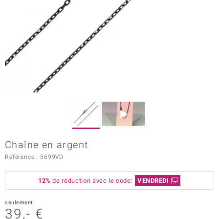
Prince Designs
Chic
d in Berlin
insell
n Vogue
e in Italy
Chaîne en argent
 Show
Référence : 5699VD
o Paraíso
12%
de réduction avec le code:
VENDREDI
Classics
seulement
39,- €
remonti