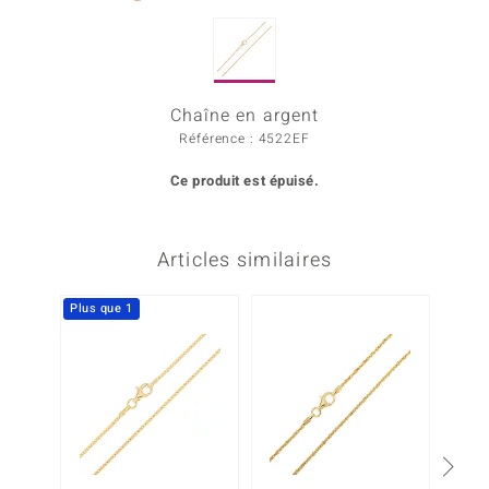
Prince Designs
Chaîne en argent
Chic
Référence : 4522EF
d in Berlin
Ce produit est épuisé.
insell
n Vogue
Articles similaires
e in Italy
Plus que 1
 Show
o Paraíso
Classics
remonti