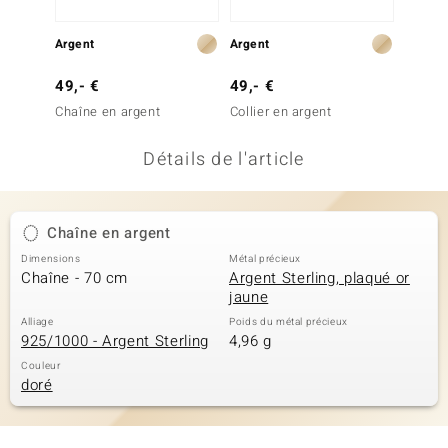
uwelo
Argent
Argent
Argent
 Gems
49,- €
49,- €
59,- 
no Collection
Chaîne en argent
Collier en argent
Collier
va
Détails de l'article
o
otenier
Chaîne en argent
Dimensions
Métal précieux
Chaîne - 70 cm
Argent Sterling, plaqué or
jaune
Alliage
Poids du métal précieux
925/1000 - Argent Sterling
4,96 g
Couleur
doré
Minerale