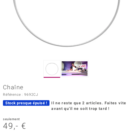
Prince Designs
Chic
d in Berlin
insell
n Vogue
e in Italy
Chaîne
 Show
Référence : 9692CJ
Stock presque épuisé !
Il ne reste que 2 articles.
Faites vite
o Paraíso
avant qu’il ne soit trop tard !
Classics
seulement
49,- €
remonti