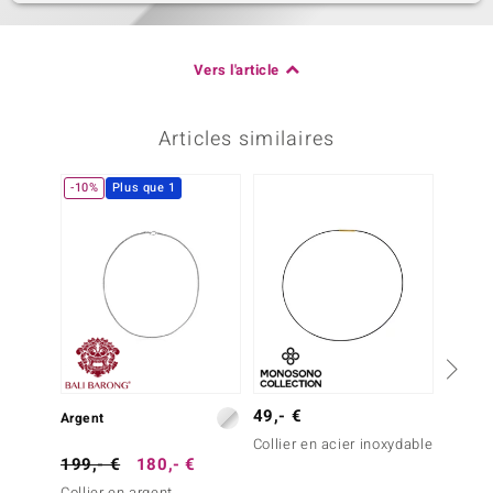
Vers l'article
Articles similaires
-10%
Plus que 1
-30%
49,- €
Argent
Argent
Collier en acier inoxydable
199,- €
180,- €
99,- 
Collier en argent
Collier