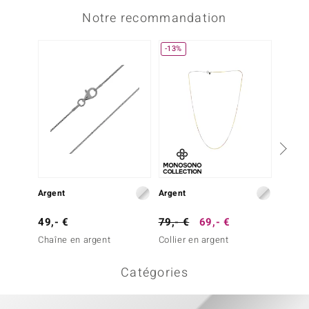
Notre recommandation
-13%
Argent
Argent
Argent
49,- €
79,- €
69,- €
129,-
Chaîne en argent
Collier en argent
Chaîne
Catégories