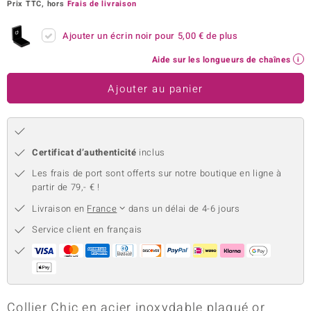
Prix TTC, hors
Frais de livraison
uwelo
Ajouter un écrin noir pour
5,00 €
de plus
 Gems
Aide sur les longueurs de chaînes
no Collection
Ajouter au panier
va
o
Certificat d’authenticité
inclus
otenier
Les frais de port sont offerts sur notre boutique en ligne à
partir de 79,- € !
Livraison en
France
dans un délai de 4-6 jours
Service client en français
Minerale
Collier Chic en acier inoxydable plaqué or