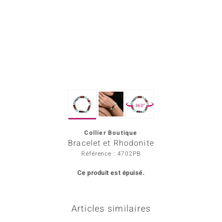
Prince Designs
Chic
d in Berlin
insell
360°
n Vogue
Collier Boutique
e in Italy
Bracelet et Rhodonite
 Show
Référence : 4702PB
Ce produit est épuisé.
o Paraíso
Classics
Articles similaires
remonti