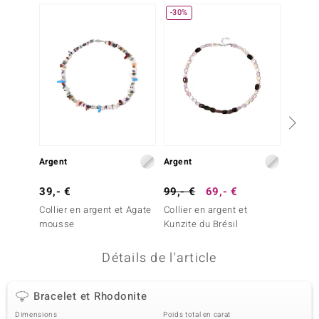
-30%
uwelo
 Gems
no Collection
va
o
39,- 
Argent
Argent
otenier
Bracel
39,- €
99,- €
69,- €
Zambi
Collier en argent et Agate
Collier en argent et
mousse
Kunzite du Brésil
Détails de l'article
Minerale
Bracelet et Rhodonite
Dimensions
Poids total en carat