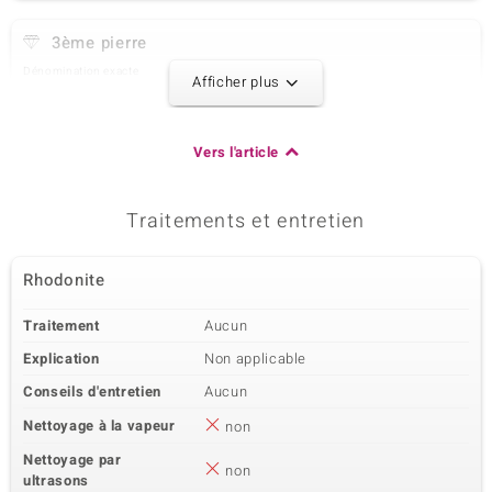
3ème pierre
Dénomination exacte
Taille
Afficher plus
Jaspe à bandes argenté
versch. mm
Taille de la pierre
Origine
Perle fantaisie, facettée
Etats-Unis
Vers l'article
4ème pierre
Traitements et entretien
Dénomination exacte
Taille
Jaspe kiwi
versch. mm
Rhodonite
Taille de la pierre
Origine
Perle fantaisie, facettée
Etats-Unis
Traitement
Aucun
Explication
Non applicable
5ème pierre
Conseils d'entretien
Aucun
Dénomination exacte
Taille
Larvikite
versch. mm
Nettoyage à la vapeur
non
Taille de la pierre
Origine
Nettoyage par
non
Perle fantaisie, facettée
Norvège
ultrasons