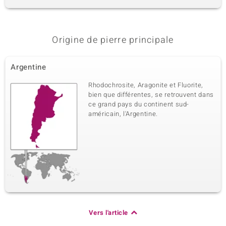
6ème pierre
Dénomination exacte
Origine de pierre principale
Taille
Onyx rouge
versch. mm
Taille de la pierre
Origine
Argentine
Perle fantaisie, facettée
Brésil
Rhodochrosite, Aragonite et Fluorite,
bien que différentes, se retrouvent dans
ce grand pays du continent sud-
américain, l'Argentine.
Vers l'article