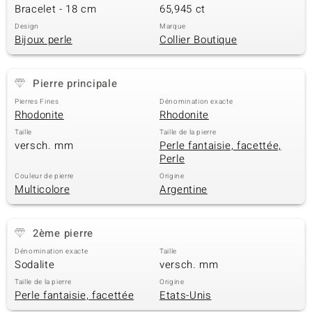
Bracelet - 18 cm
65,945 ct
Design
Marque
Bijoux perle
Collier Boutique
Pierre principale
Pierres Fines
Dénomination exacte
Rhodonite
Rhodonite
Taille
Taille de la pierre
versch. mm
Perle fantaisie, facettée,
Perle
Couleur de pierre
Origine
Multicolore
Argentine
2ème pierre
Dénomination exacte
Taille
Sodalite
versch. mm
Taille de la pierre
Origine
Perle fantaisie, facettée
Etats-Unis