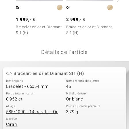
uwelo
Or
Or
Or
1 999,- €
2 999,- €
2 799
 Gems
Bracelet en or et Diamant
Bracelet en or et Diamant
Bracel
no Collection
SI1 (H)
SI1 (H)
SI1 (H)
va
Détails de l'article
o
otenier
Bracelet en or et Diamant SI1 (H)
Dimensions
Nombre total de pierres
Bracelet - 65x54 mm
45
Poids total en carat
Métal précieux
0,952 ct
Or blanc
Alliage
Poids du métal précieux
585/1000 - 14 carats - Or
3,79 g
Minerale
Marque
Cirari