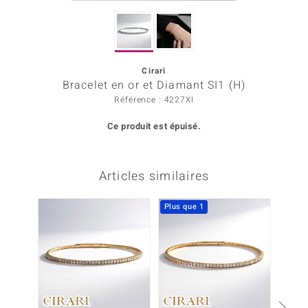
Prince Designs
Cirari
Chic
Bracelet en or et Diamant SI1 (H)
Référence : 4227XI
d in Berlin
Ce produit est épuisé.
insell
n Vogue
Articles similaires
e in Italy
Plus que 1
 Show
o Paraíso
Classics
remonti