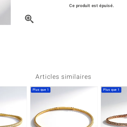
Kyanite
Labrado
tion
C
TPC
Ce produit est épuisé.
Onyx
Péridot
urelles
C
Vitale Minerale
Sphène
Spinell
Tourmaline
Zircon
e
Bleu
Vert
Articles similaires
Plus que 1
Plus que 1