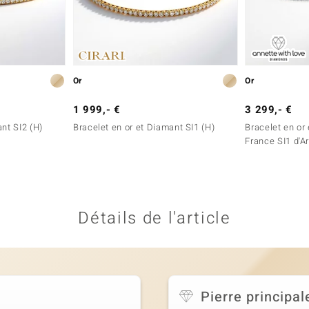
Or
Or
1 999,- €
3 299,- €
nt SI2 (H)
Bracelet en or et Diamant SI1 (H)
Bracelet en or
France SI1 d'A
Détails de l'article
Pierre principal