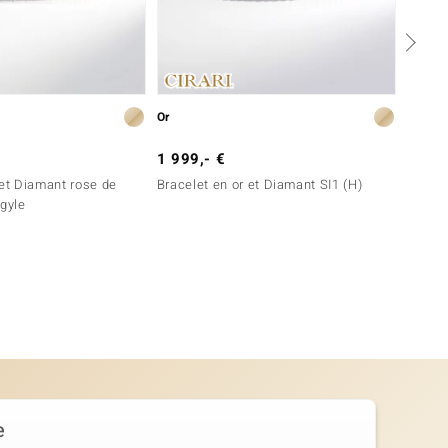
Or
Or
1 999,- €
2 199
 et Diamant rose de
Bracelet en or et Diamant SI1 (H)
Bracel
rgyle
e