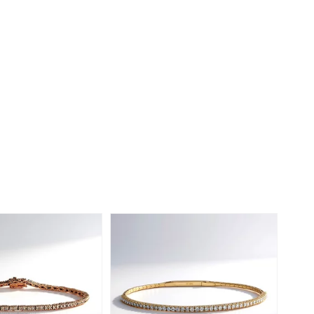
rite
Lapis Lazuli
reation
Nouveau
Perle
hoisir la taille de votre bague
e
Tanzanite
Jaune