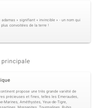
adamas » signifiant « invincible » - un nom qui
plus convoitées de la terre !
 principale
rique
continent propose une très grande variété de
res précieuses et fines, telles les Emeraudes,
ue-Marines, Améthystes, Yeux-de-Tigre,
ssartines, Morganites, Tourmalines, Rubis,