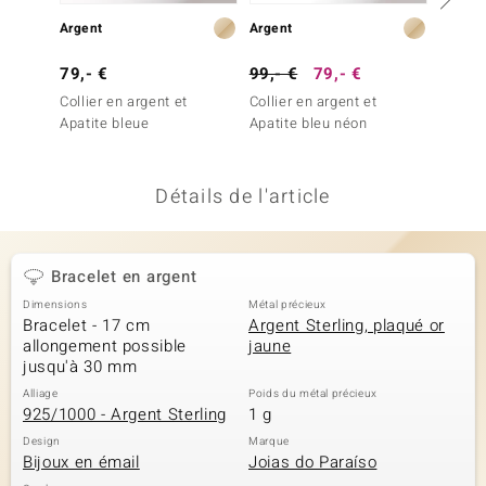
uwelo
Argent
Argent
Argent
79,- €
99,- €
79,- €
199,-
 Gems
Collier en argent et
Collier en argent et
Collier
no Collection
Apatite bleue
Apatite bleu néon
Grandid
Silber)
va
Détails de l'article
o
otenier
Bracelet en argent
Dimensions
Métal précieux
Bracelet - 17 cm
Argent Sterling, plaqué or
allongement possible
jaune
jusqu'à 30 mm
Alliage
Poids du métal précieux
925/1000 - Argent Sterling
1 g
Minerale
Design
Marque
Bijoux en émail
Joias do Paraíso