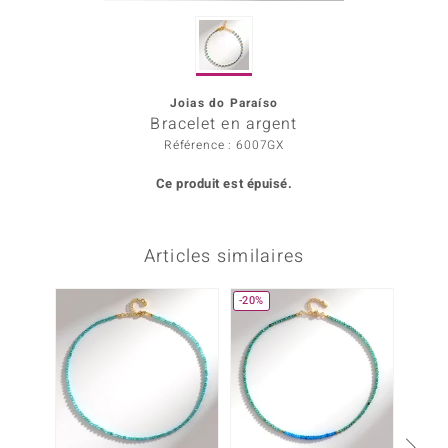
Prince Designs
Joias do Paraíso
Chic
Bracelet en argent
Référence : 6007GX
d in Berlin
Ce produit est épuisé.
insell
n Vogue
Articles similaires
e in Italy
-20%
-10%
 Show
o Paraíso
Classics
remonti