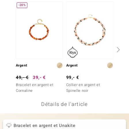
-20%
Plus q
uwelo
 Gems
no Collection
va
o
Argent
Argent
Argent
otenier
49,- €
39,- €
99,- €
299,-
Bracelet en argent et
Collier en argent et
Collier
Cornaline
Spinelle noir
jaune 
Détails de l'article
Minerale
Bracelet en argent et Unakite