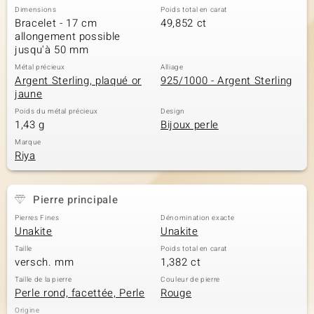
Dimensions
Poids total en carat
Bracelet - 17 cm
49,852 ct
allongement possible
jusqu'à 50 mm
Métal précieux
Alliage
Argent Sterling, plaqué or
925/1000 - Argent Sterling
jaune
Poids du métal précieux
Design
1,43 g
Bijoux perle
Marque
Riya
Pierre principale
Pierres Fines
Dénomination exacte
Unakite
Unakite
Taille
Poids total en carat
versch. mm
1,382 ct
Taille de la pierre
Couleur de pierre
Perle rond, facettée, Perle
Rouge
Origine