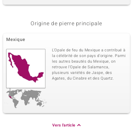
4ème pierre
Dénomination exacte
Taille
Hématite dorée
versch. mm
Origine de pierre principale
Poids total en carat
Taille de la pierre
6,413 ct
Perle rond
Mexique
Origine
Etats-Unis
L'Opale de feu du Mexique a contribué à
la célébrité de son pays d'origine. Parmi
les autres beautés du Mexique, on
retrouve l'Opale de Salamanca,
plusieurs variétés de Jaspe, des
Agates, du Cinabre et des Quartz.
Vers l'article