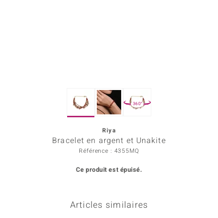
Prince Designs
Chic
d in Berlin
insell
360°
n Vogue
Riya
e in Italy
Bracelet en argent et Unakite
 Show
Référence : 4355MQ
Ce produit est épuisé.
o Paraíso
Classics
Articles similaires
remonti