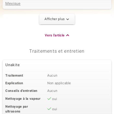
Mexique
Afficher plus
2ème pierre
Dénomination exacte
Taille
Unakite
versch. mm
Vers l'article
Poids total en carat
Taille de la pierre
23,39 ct
Perle fantaisie
Origine
Traitements et entretien
Mexique
Unakite
3ème pierre
Traitement
Aucun
Dénomination exacte
Taille
Jaspe sanguin
versch. mm
Explication
Non applicable
Poids total en carat
Taille de la pierre
Conseils d'entretien
Aucun
18,667 ct
Perle rond, facettée
Nettoyage à la vapeur
oui
Origine
Mexique
Nettoyage par
oui
ultrasons