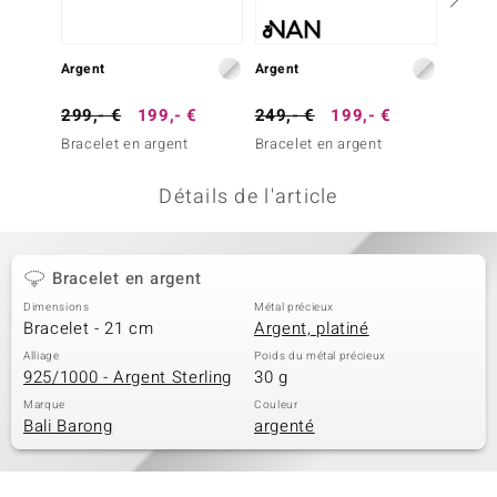
uwelo
Argent
Argent
Argent
 Gems
299,- €
199,- €
249,- €
199,- €
399,-
no Collection
Bracelet en argent
Bracelet en argent
Bracel
va
Détails de l'article
o
otenier
Bracelet en argent
Dimensions
Métal précieux
Bracelet - 21 cm
Argent, platiné
Alliage
Poids du métal précieux
925/1000 - Argent Sterling
30 g
Marque
Couleur
Bali Barong
argenté
Minerale