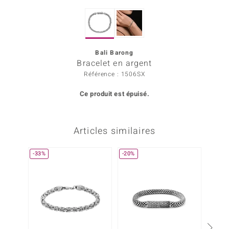
Prince Designs
Bali Barong
Chic
Bracelet en argent
Référence : 1506SX
d in Berlin
Ce produit est épuisé.
insell
n Vogue
Articles similaires
e in Italy
-33%
-20%
Plus q
 Show
o Paraíso
Classics
remonti