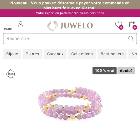
Nouveau : Vous pouvez désormais payer votre commande en
plusieurs fois avec Klarna !
Votre expert en pierres précieuses certifiées
+33 (0) 176 54 10 36
0
0
MENU
les collections
e bijoux
erres précieuses
s de A à Z
Ventes-flash
Design
Généralités
Pierres préférées
Métal Précieux
Bon à savoir
Juwelo
Pierres précieuses par couleur
Taille de bague
Nos conseils
old
Bijoux
Pierres
Cadeaux
Collections
Best-sellers
Nou
NI
 with Love
100 % vrai
épuisé
Nature
rong
ors Edition
ana