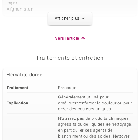
Origine
Afghanistan
Afficher plus
3ème pierre
Dénomination exacte
Taille
Vers l'article
Perle de culture d'eau
versch. mm
douce blanche
Traitements et entretien
Taille de la pierre
Origine
Fantaisie
Chine
Hématite dorée
4ème pierre
Traitement
Enrobage
Dénomination exacte
Taille
Perle de culture d'eau
versch. mm
Généralement utilisé pour
douce blanche
Explication
améliorer/renforcer la couleur ou pour
créer des couleurs uniques
Taille de la pierre
Origine
Rond
Chine
N'utilisez pas de produits chimiques
agressifs ou de liquides de nettoyage,
en particulier des agents de
blanchiment ou des acides. Nettoyer