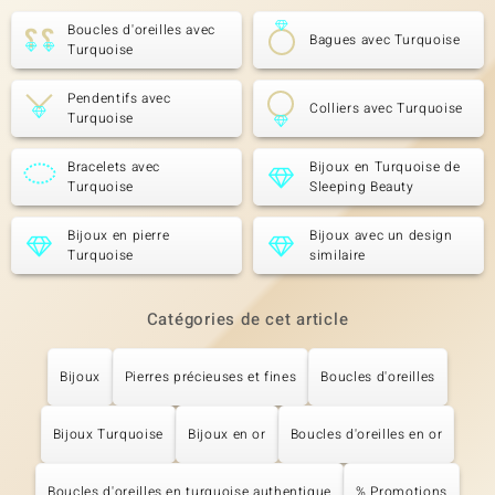
Boucles d'oreilles avec
Bagues avec Turquoise
Turquoise
Pendentifs avec
Colliers avec Turquoise
Turquoise
Bracelets avec
Bijoux en Turquoise de
Turquoise
Sleeping Beauty
Bijoux en pierre
Bijoux avec un design
Turquoise
similaire
Catégories de cet article
Bijoux
Pierres précieuses et fines
Boucles d'oreilles
Bijoux Turquoise
Bijoux en or
Boucles d'oreilles en or
Boucles d'oreilles en turquoise authentique
% Promotions