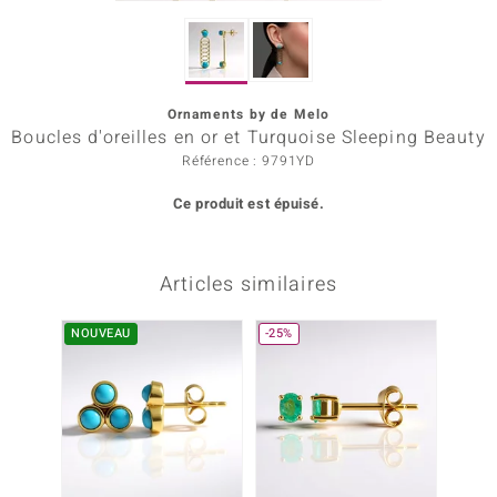
rince Designs
Ornaments by de Melo
Chic
Boucles d'oreilles en or et Turquoise Sleeping Beauty
Référence : 9791YD
 in Berlin
Ce produit est épuisé.
nsell
n Vogue
Articles similaires
e in Italy
NOUVEAU
-25%
Show
 Paraíso
Classics
emonti