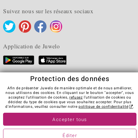
Suivez nous sur les réseaux sociaux
Application de Juwelo
Protection des données
CGV
Protection des données
Cookies
Mentions légales
Contact
Révocation du contrat
Afin de présenter Juwelo de manière optimale et de nous améliorer,
nous utilisons des cookies. En cliquant sur le bouton "accepter", vous
Visit our stores in other countries:
acceptez l'utilisation de cookies,
refusez
l'utilisation de cookies ou
décidez du type de cookies que vous souhaitez accepter. Pour plus
d'informations, veuillez consulter notre
politique de confidentialité
.
© Juwelo Deutschland GmbH (une société de elumeo SE)
Accepter tous
Éditer