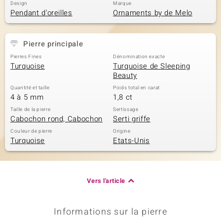
Design
Marque
Pendant d'oreilles
Ornaments by de Melo
Pierre principale
Pierres Fines
Dénomination exacte
Turquoise
Turquoise de Sleeping
Beauty
Quantité et taille
Poids total en carat
4 à 5 mm
1,8 ct
Taille de la pierre
Sertissage
Cabochon rond, Cabochon
Serti griffe
Couleur de pierre
Origine
Turquoise
Etats-Unis
Vers l'article
Informations sur la pierre