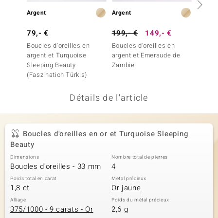
welo
Argent
Argent
Argent
79,- €
199,- €
149,- €
399,-
Gems
Boucles d'oreilles en
Boucles d'oreilles en
Boucles
o Collection
argent et Turquoise
argent et Emeraude de
argent
Sleeping Beauty
Zambie
Colomb
va
(Faszination Türkis)
Essenc
Détails de l'article
tenier
Boucles d'oreilles en or et Turquoise Sleeping
Beauty
Dimensions
Nombre total de pierres
Boucles d'oreilles - 33 mm
4
Poids total en carat
Métal précieux
1,8 ct
Or jaune
inerale
Alliage
Poids du métal précieux
375/1000 - 9 carats - Or
2,6 g