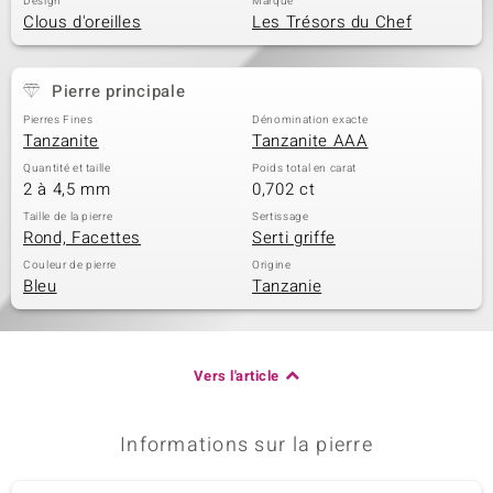
Design
Marque
Clous d'oreilles
Les Trésors du Chef
Pierre principale
Pierres Fines
Dénomination exacte
Tanzanite
Tanzanite AAA
Quantité et taille
Poids total en carat
2 à 4,5 mm
0,702 ct
Taille de la pierre
Sertissage
Rond, Facettes
Serti griffe
Couleur de pierre
Origine
Bleu
Tanzanie
Vers l'article
Informations sur la pierre