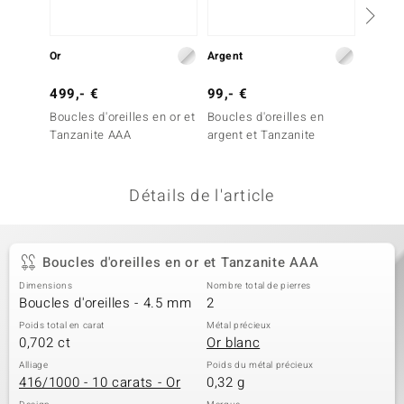
welo
Or
Argent
Or
Gems
499,- €
99,- €
2 999
o Collection
Boucles d'oreilles en or et
Boucles d'oreilles en
Boucles
va
Tanzanite AAA
argent et Tanzanite
Tanzan
Détails de l'article
tenier
Boucles d'oreilles en or et Tanzanite AAA
Dimensions
Nombre total de pierres
Boucles d'oreilles - 4.5 mm
2
Poids total en carat
Métal précieux
0,702 ct
Or blanc
inerale
Alliage
Poids du métal précieux
416/1000 - 10 carats - Or
0,32 g