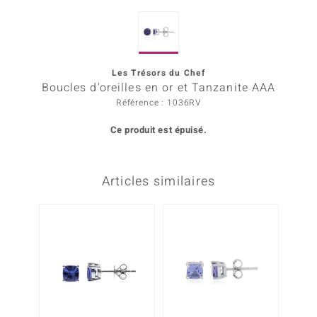
rince Designs
Les Trésors du Chef
Chic
Boucles d'oreilles en or et Tanzanite AAA
Référence : 1036RV
 in Berlin
Ce produit est épuisé.
nsell
n Vogue
Articles similaires
e in Italy
-17%
Show
 Paraíso
Classics
emonti