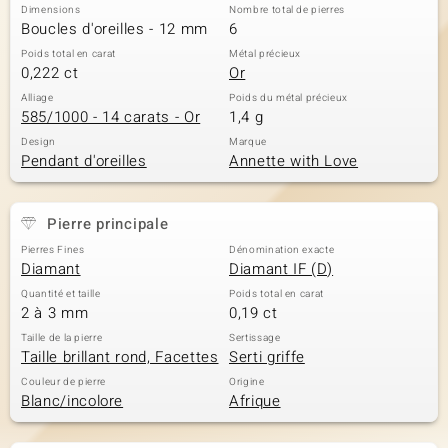
Dimensions
Nombre total de pierres
Boucles d'oreilles - 12 mm
6
Poids total en carat
Métal précieux
0,222 ct
Or
Alliage
Poids du métal précieux
585/1000 - 14 carats - Or
1,4 g
Design
Marque
Pendant d'oreilles
Annette with Love
Pierre principale
Pierres Fines
Dénomination exacte
Diamant
Diamant IF (D)
Quantité et taille
Poids total en carat
2 à 3 mm
0,19 ct
Taille de la pierre
Sertissage
Taille brillant rond, Facettes
Serti griffe
Couleur de pierre
Origine
Blanc/incolore
Afrique