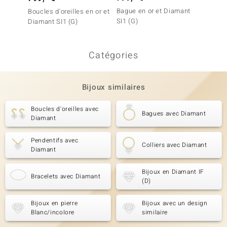
Bague en or et Diamant
Boucles
Boucles d'oreilles en or et
SI1 (G)
Diaman
Diamant SI1 (G)
Catégories
Bijoux similaires
Boucles d'oreilles avec
Bagues avec Diamant
Diamant
Pendentifs avec
Colliers avec Diamant
Diamant
Bijoux en Diamant IF
Bracelets avec Diamant
(D)
Bijoux en pierre
Bijoux avec un design
Blanc/incolore
similaire