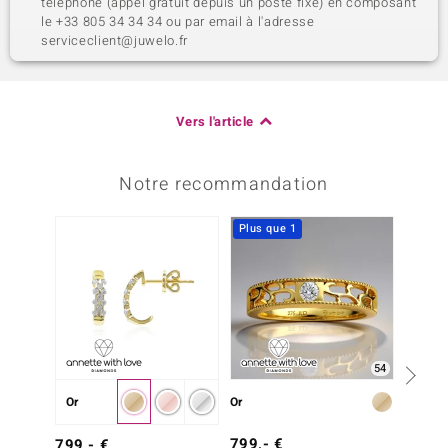
téléphone (appel gratuit depuis un poste fixe) en composant
le +33 805 34 34 34 ou par email à l'adresse
serviceclient@juwelo.fr
Vers l'article
Notre recommandation
Plus que 1
Plus q
54
Or
Or
Or
799,- €
2 299
799,- €