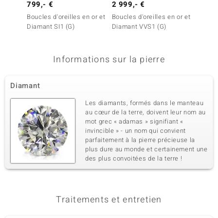
799,- €
2 999,- €
699,-
Boucles d'oreilles en or et
Boucles d'oreilles en or et
Boucles
Diamant SI1 (G)
Diamant VVS1 (G)
Diaman
Informations sur la pierre
Diamant
Les diamants, formés dans le manteau
au cœur de la terre, doivent leur nom au
mot grec « adamas » signifiant «
invincible » - un nom qui convient
parfaitement à la pierre précieuse la
plus dure au monde et certainement une
des plus convoitées de la terre !
Traitements et entretien