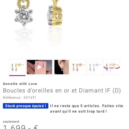
Prince Designs
Chic
d in Berlin
insell
n Vogue
360°
e in Italy
Annette with Love
Boucles d'oreilles en or et Diamant IF (D)
 Show
Référence : 5316TI
o Paraíso
Stock presque épuisé !
Il ne reste que 5 articles.
Faites vite
avant qu’il ne soit trop tard !
Classics
seulement
remonti
1 699,- €