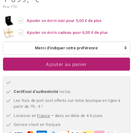
Prix TTC
uwelo
 Gems
Ajouter un écrin noir pour
5,00 €
de plus
no Collection
Ajouter un écrin cadeau pour
6,00 €
de plus
va
Merci d'indiquer votre préférence
o
Ajouter au panier
otenier
Certificat d’authenticité
inclus
Les frais de port sont offerts sur notre boutique en ligne à
partir de 79,- € !
Livraison en
France
dans un délai de 4-6 jours
Minerale
Service client en français