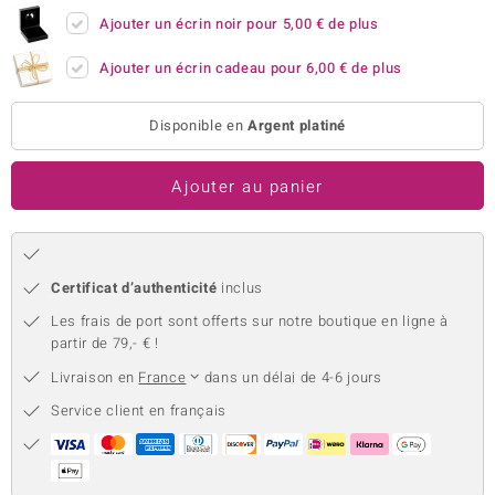
Ajouter un écrin noir pour
5,00 €
de plus
uwelo
Ajouter un écrin cadeau pour
6,00 €
de plus
 Gems
no Collection
Disponible en
Argent platiné
va
Ajouter au panier
o
otenier
Certificat d’authenticité
inclus
Les frais de port sont offerts sur notre boutique en ligne à
partir de 79,- € !
Livraison en
France
dans un délai de 4-6 jours
Service client en français
Minerale