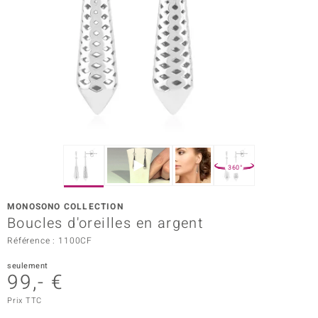
Prince Designs
Chic
d in Berlin
insell
n Vogue
360°
e in Italy
MONOSONO COLLECTION
Boucles d'oreilles en argent
 Show
Référence : 1100CF
o Paraíso
seulement
99,- €
Classics
Prix TTC
remonti