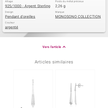
Alliage
Poids du métal précieux
925/1000 - Argent Sterling
2,26 g
Design
Marque
Pendant d'oreilles
MONOSONO COLLECTION
Couleur
argenté
Vers l'article
Articles similaires
Plus q