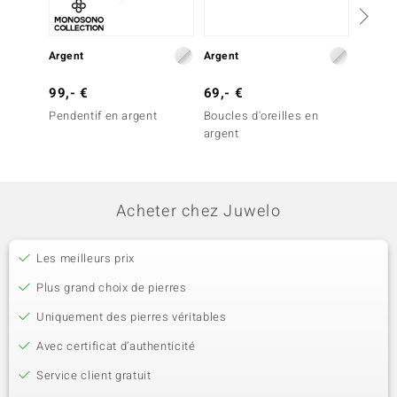
Argent
Argent
Or
99,- €
69,- €
3 999
Pendentif en argent
Boucles d'oreilles en
Boucles
argent
Diaman
Gold)
Acheter chez Juwelo
Les meilleurs prix
Plus grand choix de pierres
Uniquement des pierres véritables
Avec certificat d’authenticité
Service client gratuit