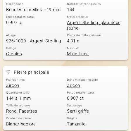
Dimensions
Nombre total de pierres
Boucles d'oreilles - 19 mm
144
Poids total en carat
Métal précieux
0,907 ct
Argent Sterling, plaqué or
jaune
Alliage
Poids du métal précieux
925/1000 - Argent Sterling
4,31 g
Design
Marque
Créoles
M de Luca
Pierre principale
Pierres Fines
Dénomination exacte
Zircon
Zircon
Quantité et taille
Poids total en carat
144 à 1 mm
0,907 ct
Taille de la pierre
Sertissage
Rond, Facettes
Serti griffe
Couleur de pierre
Origine
Blanc/incolore
Tanzanie