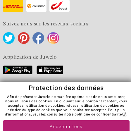
Suivez nous sur les réseaux sociaux
Application de Juwelo
Protection des données
CGV
Protection des données
Cookies
Mentions légales
Contact
Révocation du contrat
Afin de présenter Juwelo de manière optimale et de nous améliorer,
nous utilisons des cookies. En cliquant sur le bouton "accepter", vous
Visit our stores in other countries:
acceptez l'utilisation de cookies,
refusez
l'utilisation de cookies ou
décidez du type de cookies que vous souhaitez accepter. Pour plus
d'informations, veuillez consulter notre
politique de confidentialité
.
© Juwelo Deutschland GmbH (une société de elumeo SE)
Accepter tous