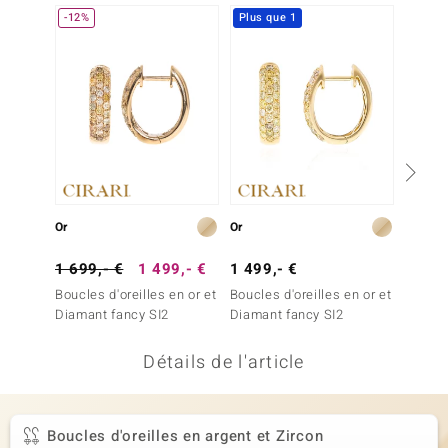
-12%
Plus que 1
welo
Gems
o Collection
va
Or
Or
Or
tenier
1 699,- €
1 499,- €
1 499,- €
2 499
Boucles d'oreilles en or et
Boucles d'oreilles en or et
Boucles
Diamant fancy SI2
Diamant fancy SI2
Diaman
Détails de l'article
inerale
Boucles d'oreilles en argent et Zircon