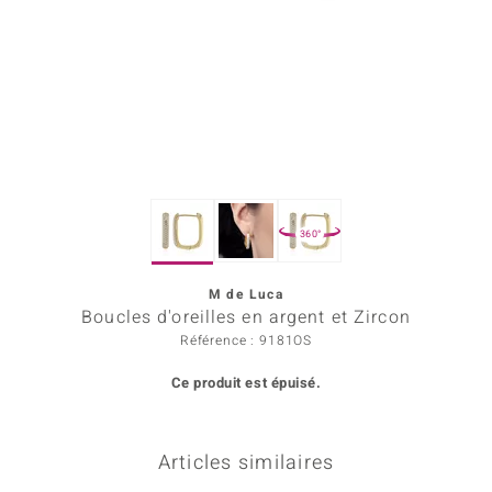
rince Designs
Chic
 in Berlin
nsell
360°
n Vogue
M de Luca
e in Italy
Boucles d'oreilles en argent et Zircon
Show
Référence : 9181OS
Ce produit est épuisé.
 Paraíso
Classics
Articles similaires
emonti