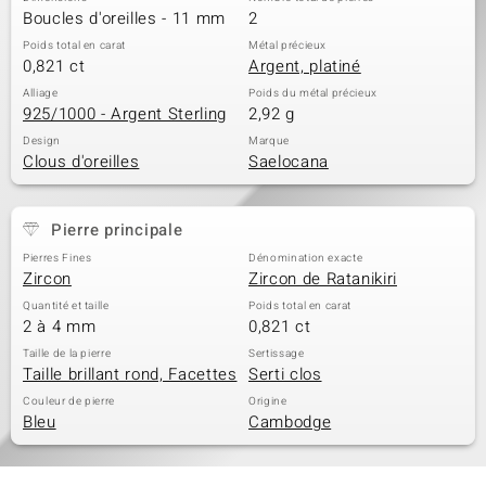
Boucles d'oreilles - 11 mm
2
Poids total en carat
Métal précieux
0,821 ct
Argent, platiné
Alliage
Poids du métal précieux
925/1000 - Argent Sterling
2,92 g
Design
Marque
Clous d'oreilles
Saelocana
Pierre principale
Pierres Fines
Dénomination exacte
Zircon
Zircon de Ratanikiri
Quantité et taille
Poids total en carat
2 à 4 mm
0,821 ct
Taille de la pierre
Sertissage
Taille brillant rond, Facettes
Serti clos
Couleur de pierre
Origine
Bleu
Cambodge