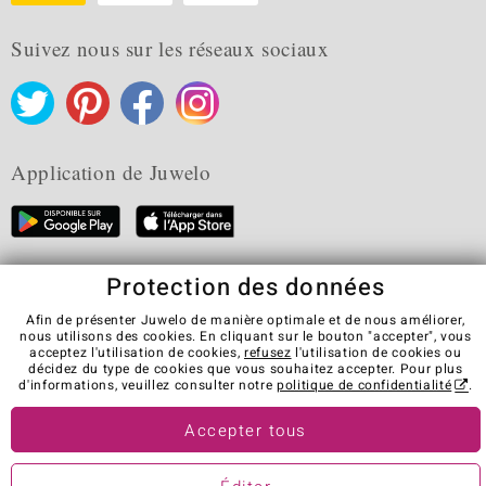
Suivez nous sur les réseaux sociaux
Application de Juwelo
Protection des données
CGV
Protection des données
Cookies
Mentions légales
Contact
Révocation du contrat
Afin de présenter Juwelo de manière optimale et de nous améliorer,
nous utilisons des cookies. En cliquant sur le bouton "accepter", vous
Visit our stores in other countries:
acceptez l'utilisation de cookies,
refusez
l'utilisation de cookies ou
décidez du type de cookies que vous souhaitez accepter. Pour plus
d'informations, veuillez consulter notre
politique de confidentialité
.
© Juwelo Deutschland GmbH (une société de elumeo SE)
Accepter tous