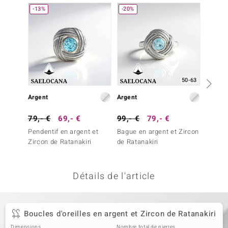
-13%
-20%
-30%
welo
Gems
o Collection
va
50-63
Argent
Argent
Argent
tenier
79,- €
69,- €
99,- €
79,- €
99,- 
Pendentif en argent et
Bague en argent et Zircon
Boucles
Zircon de Ratanakiri
de Ratanakiri
argent 
Ratana
Détails de l'article
inerale
Boucles d'oreilles en argent et Zircon de Ratanakiri
Dimensions
Nombre total de pierres