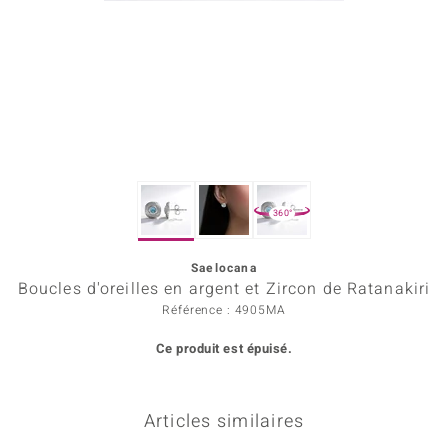
rince Designs
Chic
 in Berlin
nsell
360°
n Vogue
Saelocana
e in Italy
Boucles d'oreilles en argent et Zircon de Ratanakiri
Show
Référence : 4905MA
Ce produit est épuisé.
 Paraíso
Classics
Articles similaires
emonti