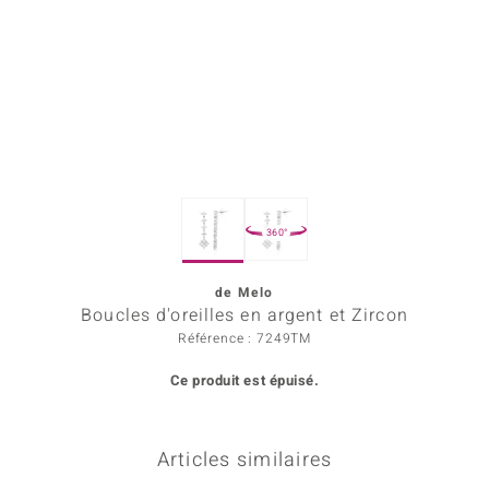
rince Designs
Chic
 in Berlin
nsell
360°
n Vogue
de Melo
e in Italy
Boucles d'oreilles en argent et Zircon
Show
Référence : 7249TM
Ce produit est épuisé.
 Paraíso
Classics
Articles similaires
emonti