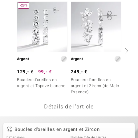
-23%
-25%
welo
Gems
o Collection
va
Argent
Argent
Argent
tenier
129,- €
99,- €
249,- €
199,-
Boucles d'oreilles en
Boucles d'oreilles en
Boucles
argent et Topaze blanche
argent et Zircon (de Melo
argent
Essence)
Détails de l'article
inerale
Boucles d'oreilles en argent et Zircon
Dimensions
Nombre total de pierres