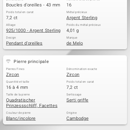
Boucles d'oreilles - 43 mm
16
Poids total en carat
Métal précieux
7,2 ct
Argent Sterling
Alliage
Poids du métal précieux
925/1000 - Argent Sterling
4,01 g
Design
Marque
Pendant d'oreilles
de Melo
Pierre principale
Pierres Fines
Dénomination exacte
Zircon
Zircon
Quantité et taille
Poids total en carat
16 à 4 mm
7,2 ct
Taille de la pierre
Sertissage
Quadratischer
Serti griffe
Prinzessschliff, Facettes
Couleur de pierre
Origine
Blanc/incolore
Cambodge