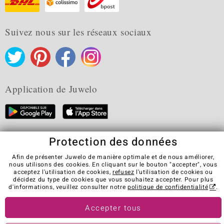
Suivez nous sur les réseaux sociaux
Application de Juwelo
Protection des données
CGV
Protection des données
Cookies
Mentions légales
Contact
Révocation du contrat
Afin de présenter Juwelo de manière optimale et de nous améliorer,
nous utilisons des cookies. En cliquant sur le bouton "accepter", vous
Visit our stores in other countries:
acceptez l'utilisation de cookies,
refusez
l'utilisation de cookies ou
décidez du type de cookies que vous souhaitez accepter. Pour plus
d'informations, veuillez consulter notre
politique de confidentialité
.
© Juwelo Deutschland GmbH (une société de elumeo SE)
Accepter tous