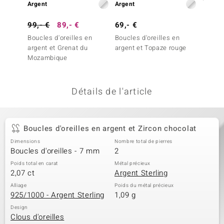
Argent
Argent
Argent
welo
99,- €
89,- €
69,- €
199,-
Gems
Boucles d'oreilles en
Boucles d'oreilles en
Boucles
argent et Grenat du
argent et Topaze rouge
argent
o Collection
Mozambique
(Granu
va
Détails de l'article
tenier
Boucles d'oreilles en argent et Zircon chocolat
Dimensions
Nombre total de pierres
Boucles d'oreilles - 7 mm
2
Poids total en carat
Métal précieux
2,07 ct
Argent Sterling
Alliage
Poids du métal précieux
925/1000 - Argent Sterling
1,09 g
inerale
Design
Clous d'oreilles