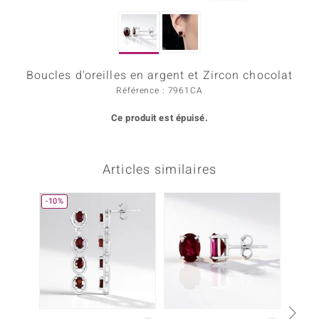
rince Designs
Boucles d'oreilles en argent et Zircon chocolat
Chic
Référence : 7961CA
 in Berlin
Ce produit est épuisé.
nsell
n Vogue
Articles similaires
e in Italy
-10%
-10%
Show
 Paraíso
Classics
emonti