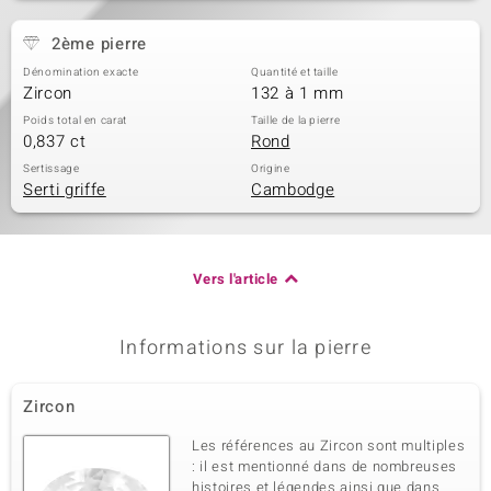
2ème pierre
Dénomination exacte
Quantité et taille
Zircon
132 à 1 mm
Poids total en carat
Taille de la pierre
0,837 ct
Rond
Sertissage
Origine
Serti griffe
Cambodge
Vers l'article
Informations sur la pierre
Zircon
Les références au Zircon sont multiples
: il est mentionné dans de nombreuses
histoires et légendes ainsi que dans