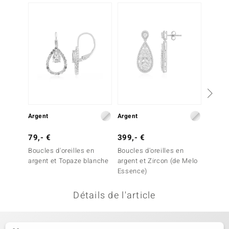
welo
Gems
o Collection
va
Argent
Argent
Or
tenier
79,- €
399,- €
1 799
Boucles d'oreilles en
Boucles d'oreilles en
Boucles
argent et Topaze blanche
argent et Zircon (de Melo
Diaman
Essence)
Détails de l'article
inerale