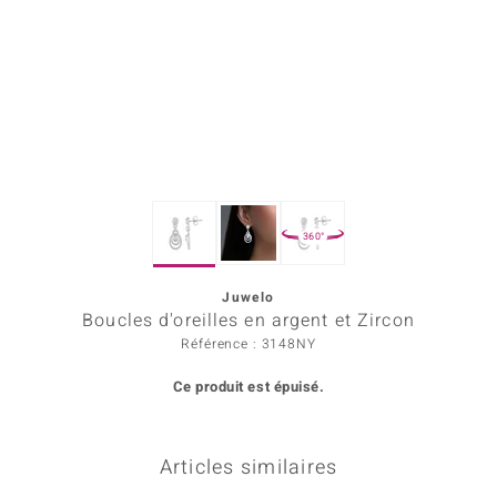
rince Designs
Chic
 in Berlin
nsell
360°
n Vogue
Juwelo
e in Italy
Boucles d'oreilles en argent et Zircon
Show
Référence : 3148NY
Ce produit est épuisé.
 Paraíso
Classics
Articles similaires
emonti