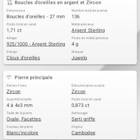
Boucles d'oreilles en argent et Zircon
Dimensions
Nombre total de pierres
Boucles d'oreilles - 27 mm
136
Poids total en carat
Métal précieux
1,71 ct
Argent Sterling
Alliage
Poids du métal précieux
925/1000 - Argent Sterling
4 g
Design
Marque
Clous d'oreilles
Juwelo
Pierre principale
Pierres Fines
Dénomination exacte
Zircon
Zircon
Quantité et taille
Poids total en carat
4 à 4x3 mm
0,873 ct
Taille de la pierre
Sertissage
Ovale, Facettes
Serti griffe
Couleur de pierre
Origine
Blanc/incolore
Cambodge