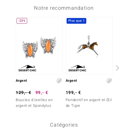
Notre recommandation
-23%
Plus que 1
Argent
Argent
Argent
129,- €
99,- €
199,- €
399,-
Boucles d'oreilles en
Pendentif en argent et Œil
Boucles
argent et Spondylus
de Tigre
argent
Catégories