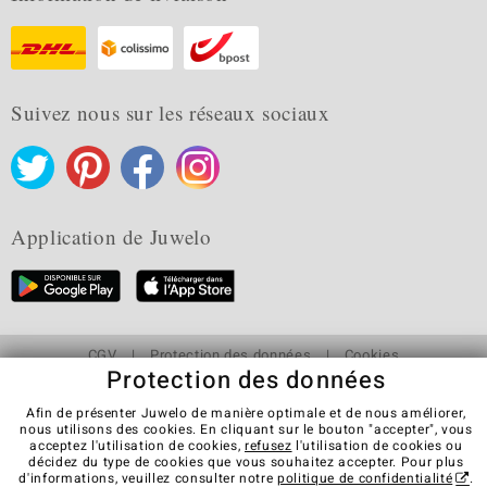
Suivez nous sur les réseaux sociaux
Application de Juwelo
CGV
Protection des données
Cookies
Protection des données
Mentions légales
Contact
Révocation du contrat
Afin de présenter Juwelo de manière optimale et de nous améliorer,
Visit our stores in other countries:
nous utilisons des cookies. En cliquant sur le bouton "accepter", vous
acceptez l'utilisation de cookies,
refusez
l'utilisation de cookies ou
décidez du type de cookies que vous souhaitez accepter. Pour plus
d'informations, veuillez consulter notre
politique de confidentialité
.