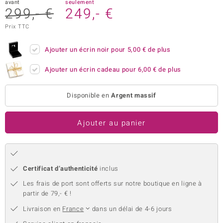
avant
seulement
299,- €
249,- €
welo
Prix TTC
Gems
Ajouter un écrin noir pour
5,00 €
de plus
o Collection
Ajouter un écrin cadeau pour
6,00 €
de plus
va
Disponible en
Argent massif
tenier
Ajouter au panier
Certificat d’authenticité
inclus
Les frais de port sont offerts sur notre boutique en ligne à
partir de 79,- € !
inerale
Livraison en
France
dans un délai de 4-6 jours