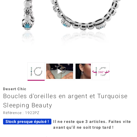
rince Designs
Chic
 in Berlin
nsell
n Vogue
360°
e in Italy
Desert Chic
Boucles d'oreilles en argent et Turquoise
Show
Sleeping Beauty
 Paraíso
Référence : 1922PZ
Classics
Stock presque épuisé !
Il ne reste que 3 articles.
Faites vite
avant qu’il ne soit trop tard !
emonti