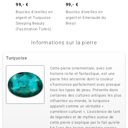
99,- €
99,- €
69,- 
Boucles d'oreilles en
Boucles d'oreilles en
Boucles
argent et Turquoise
argent et Emeraude du
argent 
Sleeping Beauty
Brésil
(Faszination Türkis)
Informations sur la pierre
Turquoise
Cette pierre ornementale, avec son
histoire riche et fantastique, est une
pierre très ancienne dont la couleur
s'harmonise parfaitement avec presque
tous les types de peau. Présente dans
certaines des cultures antiques les plus
influentes au monde, la turquoise
apparaît comme un véritable «
caméléon culturel ». L'existence de tant
de légendes et de mythes autour de
cette pierre s'explique par le fait qu'elle
fut l'une des toutes premières pierres