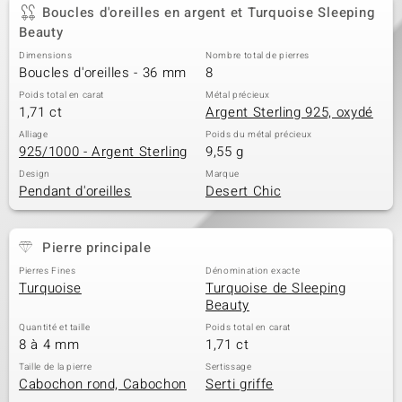
Boucles d'oreilles en argent et Turquoise Sleeping
Beauty
Dimensions
Nombre total de pierres
Boucles d'oreilles - 36 mm
8
Poids total en carat
Métal précieux
1,71 ct
Argent Sterling 925, oxydé
Alliage
Poids du métal précieux
925/1000 - Argent Sterling
9,55 g
Design
Marque
Pendant d'oreilles
Desert Chic
Pierre principale
Pierres Fines
Dénomination exacte
Turquoise
Turquoise de Sleeping
Beauty
Quantité et taille
Poids total en carat
8 à 4 mm
1,71 ct
Taille de la pierre
Sertissage
Cabochon rond, Cabochon
Serti griffe