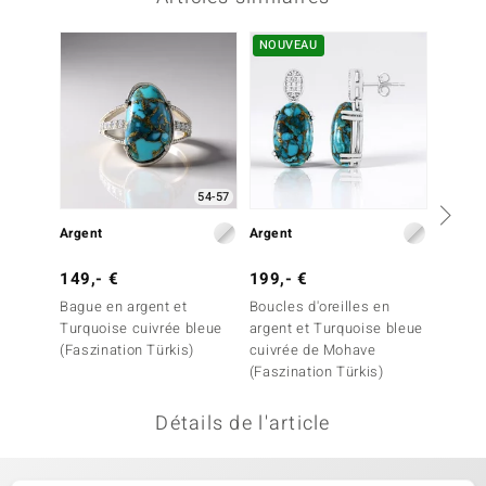
welo
NOUVEAU
Gems
o Collection
va
54-57
Argent
Argent
Argent
tenier
149,- €
199,- €
199,-
Bague en argent et
Boucles d'oreilles en
Boucles
Turquoise cuivrée bleue
argent et Turquoise bleue
argent
(Faszination Türkis)
cuivrée de Mohave
de Moh
(Faszination Türkis)
Détails de l'article
inerale