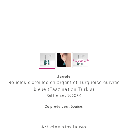
rince Designs
Chic
 in Berlin
nsell
360°
n Vogue
Juwelo
e in Italy
Boucles d'oreilles en argent et Turquoise cuivrée
Show
bleue (Faszination Türkis)
Référence : 3052RK
 Paraíso
Ce produit est épuisé.
Classics
emonti
Articles similaires