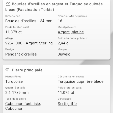
Boucles d'oreilles en argent et Turquoise cuivrée
bleue (Faszination Türkis)
Dimensions
Nombre total de pierres
Boucles d'oreilles - 34 mm
16
Poids total en carat
Métal précieux
11,378 ct
Argent, platiné
Alliage
Poids du métal précieux
925/1000 - Argent Sterling
2,44 g
Design
Marque
Pendant d'oreilles
Juwelo
Pierre principale
Pierres Fines
Dénomination exacte
Turquoise
Turquoise cuprifère bleue
Quantité et taille
Poids total en carat
2 à 17x9 mm
11,075 ct
Taille de la pierre
Sertissage
Cabochon fantaisie,
Serti griffe
Cabochon