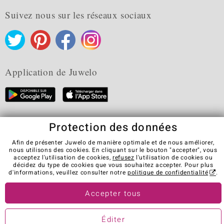
Suivez nous sur les réseaux sociaux
Application de Juwelo
Protection des données
CGV
Protection des données
Cookies
Mentions légales
Contact
Révocation du contrat
Afin de présenter Juwelo de manière optimale et de nous améliorer,
nous utilisons des cookies. En cliquant sur le bouton "accepter", vous
Visit our stores in other countries:
acceptez l'utilisation de cookies,
refusez
l'utilisation de cookies ou
décidez du type de cookies que vous souhaitez accepter. Pour plus
d'informations, veuillez consulter notre
politique de confidentialité
.
© Juwelo Deutschland GmbH (une société de elumeo SE)
Accepter tous
Éditer