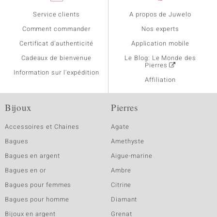
Service clients
A propos de Juwelo
Comment commander
Nos experts
Certificat d'authenticité
Application mobile
Cadeaux de bienvenue
Le Blog: Le Monde des
Pierres
Information sur l'expédition
Affiliation
Bijoux
Pierres
Accessoires et Chaines
Agate
Bagues
Amethyste
Bagues en argent
Aigue-marine
Bagues en or
Ambre
Bagues pour femmes
Citrine
Bagues pour homme
Diamant
Bijoux en argent
Grenat