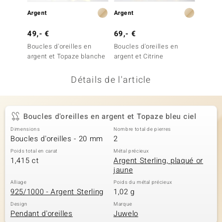
uwelo
Argent
Argent
Argent
49,- €
69,- €
49,- 
 Gems
Boucles d'oreilles en
Boucles d'oreilles en
Boucles
no Collection
argent et Topaze blanche
argent et Citrine
argent 
va
Détails de l'article
o
otenier
Boucles d'oreilles en argent et Topaze bleu ciel
Dimensions
Nombre total de pierres
Boucles d'oreilles - 20 mm
2
Poids total en carat
Métal précieux
1,415 ct
Argent Sterling, plaqué or
jaune
Alliage
Poids du métal précieux
925/1000 - Argent Sterling
1,02 g
Minerale
Design
Marque
Pendant d'oreilles
Juwelo