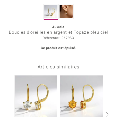
Prince Designs
Juwelo
Chic
Boucles d'oreilles en argent et Topaze bleu ciel
Référence : 9679SO
d in Berlin
Ce produit est épuisé.
insell
n Vogue
Articles similaires
e in Italy
 Show
o Paraíso
Classics
remonti