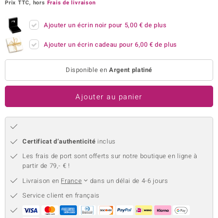
Prix TTC, hors
Frais de livraison
uwelo
Ajouter un écrin noir pour
5,00 €
de plus
 Gems
Ajouter un écrin cadeau pour
6,00 €
de plus
no Collection
Disponible en
Argent platiné
va
o
Ajouter au panier
otenier
Certificat d’authenticité
inclus
Les frais de port sont offerts sur notre boutique en ligne à
partir de 79,- € !
Livraison en
France
dans un délai de 4-6 jours
Minerale
Service client en français