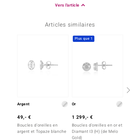
Vers l'article
Articles similaires
Plus que 1
-30%
Argent
Or
Argent
49,- €
1 299,- €
99,- 
Boucles d'oreilles en
Boucles d'oreilles en or et
Boucles
argent et Topaze blanche
Diamant I3 (H) (de Melo
argent 
Gold)