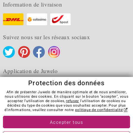
Information de livraison
Suivez nous sur les réseaux sociaux
Application de Juwelo
Protection des données
Afin de présenter Juwelo de manière optimale et de nous améliorer,
nous utilisons des cookies. En cliquant sur le bouton "accepter", vous
acceptez l'utilisation de cookies,
refusez
l'utilisation de cookies ou
CGV
Protection des données
Cookies
décidez du type de cookies que vous souhaitez accepter. Pour plus
Mentions légales
Contact
Révocation du contrat
d'informations, veuillez consulter notre
politique de confidentialité
.
Visit our stores in other countries:
Accepter tous