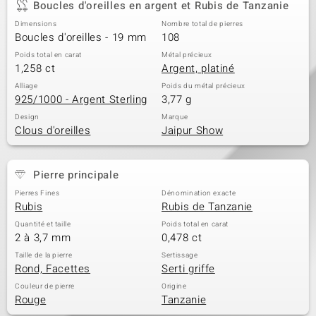
Boucles d'oreilles en argent et Rubis de Tanzanie
Dimensions
Nombre total de pierres
Boucles d'oreilles - 19 mm
108
Poids total en carat
Métal précieux
1,258 ct
Argent, platiné
Alliage
Poids du métal précieux
925/1000 - Argent Sterling
3,77 g
Design
Marque
Clous d'oreilles
Jaipur Show
Pierre principale
Pierres Fines
Dénomination exacte
Rubis
Rubis de Tanzanie
Quantité et taille
Poids total en carat
2 à 3,7 mm
0,478 ct
Taille de la pierre
Sertissage
Rond, Facettes
Serti griffe
Couleur de pierre
Origine
Rouge
Tanzanie