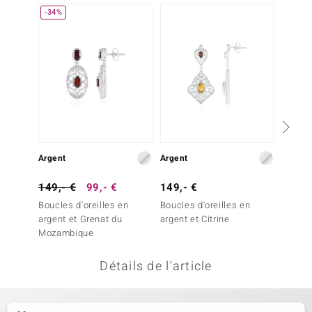
-34%
uwelo
 Gems
no Collection
va
o
Argent
Argent
Argent
otenier
149,- €
99,- €
149,- €
149,-
Boucles d'oreilles en
Boucles d'oreilles en
Boucles
argent et Grenat du
argent et Citrine
argent
Mozambique
Bemain
Détails de l'article
Minerale