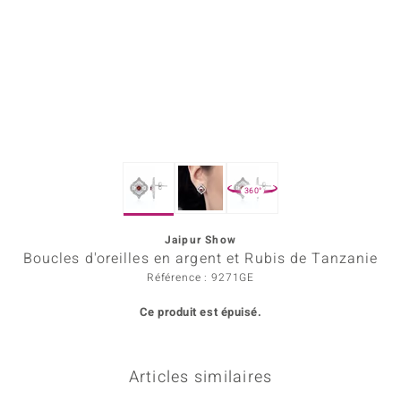
Prince Designs
Chic
d in Berlin
insell
360°
n Vogue
Jaipur Show
e in Italy
Boucles d'oreilles en argent et Rubis de Tanzanie
 Show
Référence : 9271GE
Ce produit est épuisé.
o Paraíso
Classics
Articles similaires
remonti