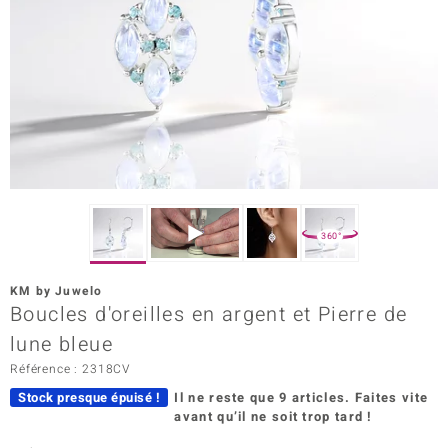
Prince Designs
Chic
d in Berlin
insell
n Vogue
360°
e in Italy
KM by Juwelo
Boucles d'oreilles en argent et Pierre de
 Show
lune bleue
o Paraíso
Référence : 2318CV
Classics
Stock presque épuisé !
Il ne reste que 9 articles.
Faites vite
avant qu’il ne soit trop tard !
remonti