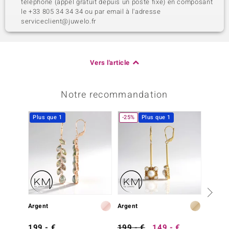
téléphone (appel gratuit depuis un poste fixe) en composant
le +33 805 34 34 34 ou par email à l'adresse
serviceclient@juwelo.fr
Vers l'article
Notre recommandation
Plus que 1
-25%
Plus que 1
-13%
Argent
Argent
Argent
199,- €
199,- €
149,- €
399,-