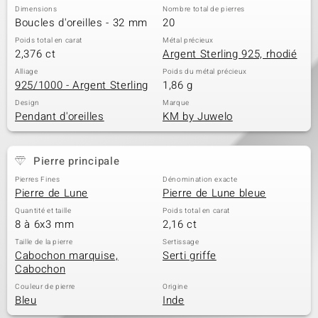
Dimensions
Nombre total de pierres
Boucles d'oreilles - 32 mm
20
Poids total en carat
Métal précieux
2,376 ct
Argent Sterling 925, rhodié
Alliage
Poids du métal précieux
925/1000 - Argent Sterling
1,86 g
Design
Marque
Pendant d'oreilles
KM by Juwelo
Pierre principale
Pierres Fines
Dénomination exacte
Pierre de Lune
Pierre de Lune bleue
Quantité et taille
Poids total en carat
8 à 6x3 mm
2,16 ct
Taille de la pierre
Sertissage
Cabochon marquise,
Serti griffe
Cabochon
Couleur de pierre
Origine
Bleu
Inde