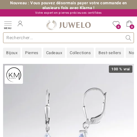
Nouveau : Vous pouvez désormais payer votre commande en
plusieurs fois avec Klarna !
Votre expert en pierres précieuses certifiées
+33 (0) 176 54 10 36
0
0
MENU
les collections
e bijoux
erres précieuses
s de A à Z
Ventes-flash
Design
Généralités
Pierres préférées
Métal Précieux
Bon à savoir
Juwelo
Pierres précieuses par couleur
Taille de bague
Nos conseils
old
Bijoux
Pierres
Cadeaux
Collections
Best-sellers
Nou
NI
 with Love
100 % vrai
Nature
rong
ors Edition
ana