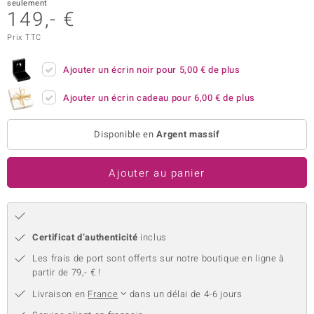
seulement
149,- €
uwelo
Prix TTC
 Gems
Ajouter un écrin noir pour
5,00 €
de plus
no Collection
Ajouter un écrin cadeau pour
6,00 €
de plus
va
o
Disponible en
Argent massif
otenier
Ajouter au panier
Certificat d’authenticité
inclus
Les frais de port sont offerts sur notre boutique en ligne à
partir de 79,- € !
Minerale
Livraison en
France
dans un délai de 4-6 jours