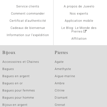
Service clients
A propos de Juwelo
Comment commander
Nos experts
Certificat d'authenticité
Application mobile
Cadeaux de bienvenue
Le Blog: Le Monde des
Pierres
Information sur l'expédition
Affiliation
Bijoux
Pierres
Accessoires et Chaines
Agate
Bagues
Amethyste
Bagues en argent
Aigue-marine
Bagues en or
Ambre
Bagues pour femmes
Citrine
Bagues pour homme
Diamant
Bijoux en argent
Grenat