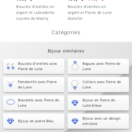
Boucles d'oreilles en
Boucles d'oreilles en
Boucles
argent et Labradorite
argent et Pierre de Lune
argent 
cuivrée de Maniry
blanche
chocol
Catégories
Bijoux similaires
Boucles d'oreilles avec
Bagues avec Pierre de
Pierre de Lune
Lune
Pendentifs avec Pierre
Colliers avec Pierre de
de Lune
Lune
Bracelets avec Pierre de
Bijoux en Pierre de
Lune
Lune bleue
Bijoux avec un design
Bijoux en pierre Bleu
similaire