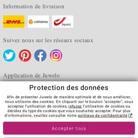
Information de livraison
Suivez nous sur les réseaux sociaux
Application de Juwelo
Protection des données
Afin de présenter Juwelo de manière optimale et de nous améliorer,
nous utilisons des cookies. En cliquant sur le bouton "accepter", vous
acceptez l'utilisation de cookies,
refusez
l'utilisation de cookies ou
CGV
Protection des données
Cookies
décidez du type de cookies que vous souhaitez accepter. Pour plus
Mentions légales
Contact
Révocation du contrat
d'informations, veuillez consulter notre
politique de confidentialité
.
Visit our stores in other countries:
Accepter tous