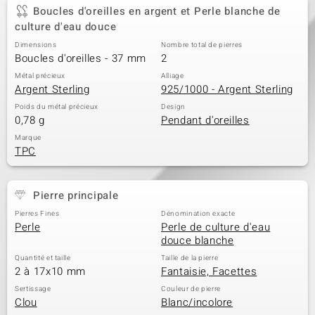
Boucles d'oreilles en argent et Perle blanche de
culture d'eau douce
Dimensions
Nombre total de pierres
Boucles d'oreilles - 37 mm
2
Métal précieux
Alliage
Argent Sterling
925/1000 - Argent Sterling
Poids du métal précieux
Design
0,78 g
Pendant d'oreilles
Marque
TPC
Pierre principale
Pierres Fines
Dénomination exacte
Perle
Perle de culture d'eau
douce blanche
Quantité et taille
Taille de la pierre
2 à 17x10 mm
Fantaisie, Facettes
Sertissage
Couleur de pierre
Clou
Blanc/incolore