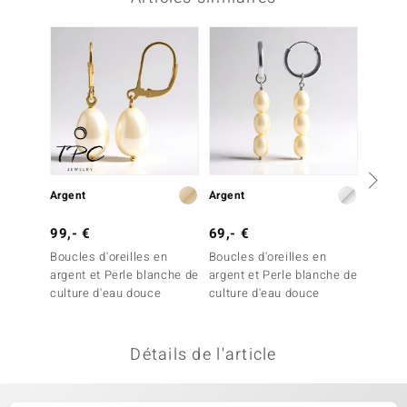
uwelo
 Gems
no Collection
va
o
Argent
Argent
Argent
otenier
99,- €
69,- €
69,- 
Boucles d'oreilles en
Boucles d'oreilles en
Boucles
argent et Perle blanche de
argent et Perle blanche de
argent
culture d'eau douce
culture d'eau douce
blanch
Détails de l'article
Minerale