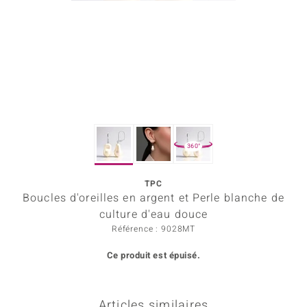
Prince Designs
Chic
d in Berlin
insell
360°
n Vogue
TPC
e in Italy
Boucles d'oreilles en argent et Perle blanche de
 Show
culture d'eau douce
Référence : 9028MT
o Paraíso
Ce produit est épuisé.
Classics
remonti
Articles similaires