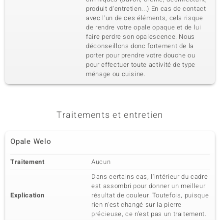
Poids total en carat
Taille de la pierre
0,374 ct
produit d'entretien...) En cas de contact
Rond
avec l'un de ces éléments, cela risque
Sertissage
Origine
de rendre votre opale opaque et de lui
Serti griffe
Nigéria
faire perdre son opalescence. Nous
déconseillons donc fortement de la
porter pour prendre votre douche ou
pour effectuer toute activité de type
ménage ou cuisine.
Traitements et entretien
Opale Welo
Traitement
Aucun
Dans certains cas, l'intérieur du cadre
est assombri pour donner un meilleur
Explication
résultat de couleur. Toutefois, puisque
rien n'est changé sur la pierre
précieuse, ce n'est pas un traitement.