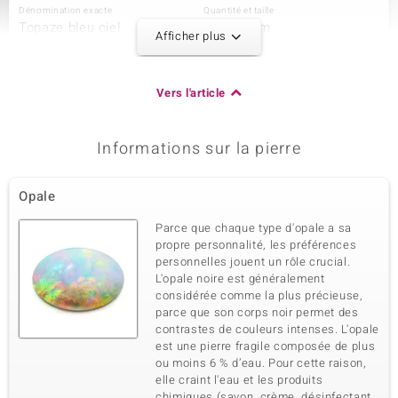
Dénomination exacte
Quantité et taille
Topaze bleu ciel
24 à 2 mm
Afficher plus
Poids total en carat
Taille de la pierre
0,842 ct
Rond
Sertissage
Origine
Vers l'article
Serti griffe
Brésil
Informations sur la pierre
3ème pierre
Dénomination exacte
Quantité et taille
Opale
Topaze bleu ciel
8 à 1,5 mm
Poids total en carat
Taille de la pierre
Parce que chaque type d'opale a sa
0,115 ct
Rond
propre personnalité, les préférences
personnelles jouent un rôle crucial.
Sertissage
Origine
Serti griffe
L'opale noire est généralement
Brésil
considérée comme la plus précieuse,
parce que son corps noir permet des
contrastes de couleurs intenses. L'opale
4ème pierre
est une pierre fragile composée de plus
Dénomination exacte
Quantité et taille
ou moins 6 % d’eau. Pour cette raison,
Topaze blanche
32 à 1,3 mm
elle craint l'eau et les produits
chimiques (savon, crème, désinfectant,