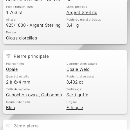
Poids total en carat
Métal précieux
1,763 ct
Argent Sterling
Alliage
Poids du métal précieux
925/1000 - Argent Sterling
3,41 g
Design
Clous d'oreilles
Pierre principale
Pierres Fines
Dénomination exacte
Opale
Opale Welo
Quantité et taille
Poids total en carat
2 à 6x4 mm
0,432 ct
Taille de la pierre
Sertissage
Cabochon ovale, Cabochon
Serti griffe
Couleur de pierre
Origine
Bleu
Éthiopie
2ème pierre