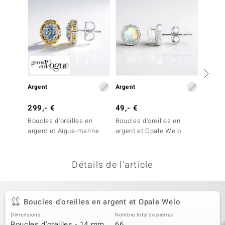
uwelo
 Gems
no Collection
va
Argent
Argent
Argent
o
299,- €
49,- €
299,-
otenier
Boucles d'oreilles en
Boucles d'oreilles en
Boucles
argent et Aigue-marine
argent et Opale Welo
argent 
néon
Détails de l'article
Minerale
Boucles d'oreilles en argent et Opale Welo
Dimensions
Nombre total de pierres
Boucles d'oreilles - 14 mm
66