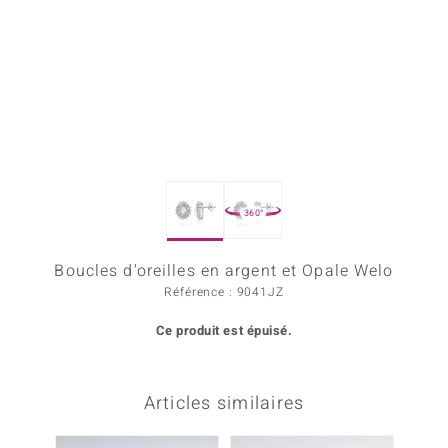
Prince Designs
Chic
d in Berlin
insell
360°
n Vogue
Boucles d'oreilles en argent et Opale Welo
e in Italy
Référence : 9041JZ
 Show
Ce produit est épuisé.
o Paraíso
Classics
Articles similaires
remonti