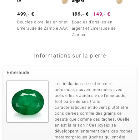
Or
Argent
Argent
499,- €
199,- €
149,- €
169,-
Boucles d'oreilles en or et
Boucles d'oreilles en
Boucles
Emeraude de Zambie AAA
argent et Emeraude de
argent
Zambie
Colomb
Informations sur la pierre
Emeraude
Les inclusions de cette pierre
précieuse, souvent nommées avec
poésie les « Jardins » de l'émeraude,
font partie de ses traits
caractéristiques et doivent plutôt être
considérées comme des grains de
beauté que comme des tâches. Quelle
en est la raison ? Ces joyaux se
développent lentement dans des roches
métamorphiques (roches qui ont été