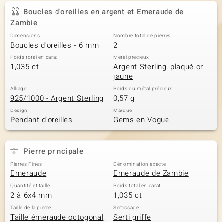
Boucles d'oreilles en argent et Emeraude de
Zambie
Dimensions
Nombre total de pierres
Boucles d'oreilles - 6 mm
2
Poids total en carat
Métal précieux
1,035 ct
Argent Sterling, plaqué or
jaune
Alliage
Poids du métal précieux
925/1000 - Argent Sterling
0,57 g
Design
Marque
Pendant d'oreilles
Gems en Vogue
Pierre principale
Pierres Fines
Dénomination exacte
Emeraude
Emeraude de Zambie
Quantité et taille
Poids total en carat
2 à 6x4 mm
1,035 ct
Taille de la pierre
Sertissage
Taille émeraude octogonal,
Serti griffe