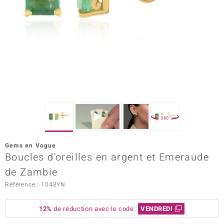
Prince Designs
Chic
d in Berlin
insell
n Vogue
360°
e in Italy
Gems en Vogue
Boucles d'oreilles en argent et Emeraude
 Show
de Zambie
o Paraíso
Référence : 1043YN
Classics
12%
de réduction avec le code:
VENDREDI
remonti