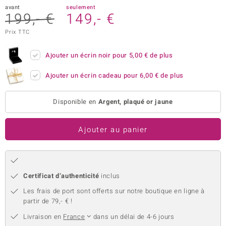
avant
seulement
uwelo
199,- €
149,- €
Prix TTC
 Gems
no Collection
Ajouter un écrin noir pour
5,00 €
de plus
va
Ajouter un écrin cadeau pour
6,00 €
de plus
o
Disponible en
Argent, plaqué or jaune
otenier
Ajouter au panier
Certificat d’authenticité
inclus
Les frais de port sont offerts sur notre boutique en ligne à
Minerale
partir de 79,- € !
Livraison en
France
dans un délai de 4-6 jours