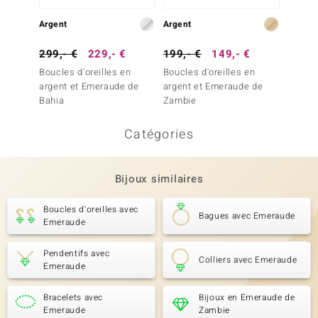
Argent
Argent
Argent
299,- €
229,- €
199,- €
149,- €
249,-
Boucles d'oreilles en
Boucles d'oreilles en
Boucles
argent et Emeraude de
argent et Emeraude de
argent
Bahia
Zambie
Bahia
Catégories
Bijoux similaires
Boucles d'oreilles avec
Bagues avec Emeraude
Emeraude
Pendentifs avec
Colliers avec Emeraude
Emeraude
Bracelets avec
Bijoux en Emeraude de
Emeraude
Zambie