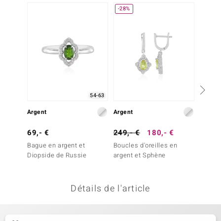
-28%
-10%
uwelo
 Gems
no Collection
va
o
54-63
Argent
Argent
Argent
otenier
69,- €
249,- €
180,- €
199,-
Bague en argent et
Boucles d'oreilles en
Boucles
Diopside de Russie
argent et Sphène
argent
Détails de l'article
Minerale