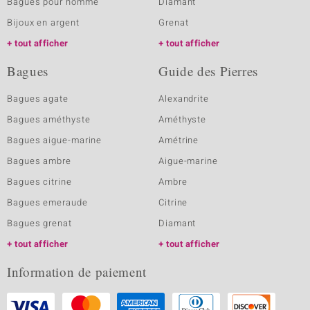
Bagues pour homme
Diamant
Bijoux en argent
Grenat
tout afficher
tout afficher
Bagues
Guide des Pierres
Bagues agate
Alexandrite
Bagues améthyste
Améthyste
Bagues aigue-marine
Amétrine
Bagues ambre
Aigue-marine
Bagues citrine
Ambre
Bagues emeraude
Citrine
Bagues grenat
Diamant
tout afficher
tout afficher
Information de paiement