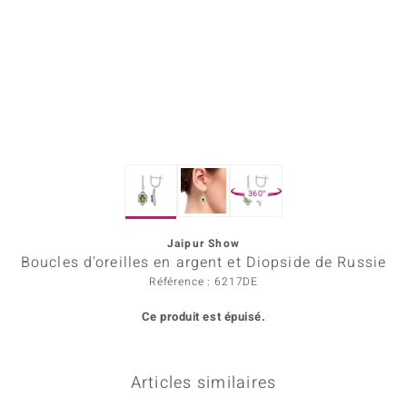
Prince Designs
Chic
d in Berlin
insell
360°
n Vogue
Jaipur Show
e in Italy
Boucles d'oreilles en argent et Diopside de Russie
 Show
Référence : 6217DE
Ce produit est épuisé.
o Paraíso
Classics
Articles similaires
remonti