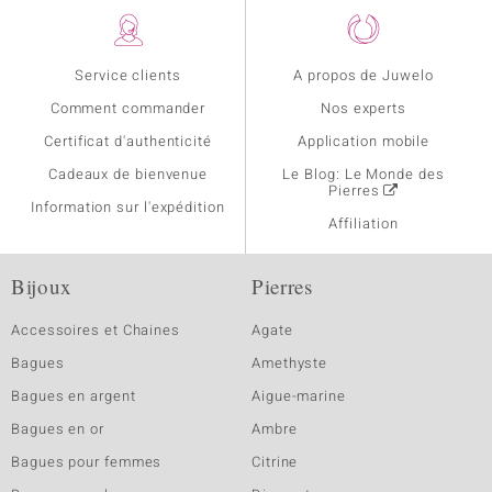
Service clients
A propos de Juwelo
Comment commander
Nos experts
Certificat d'authenticité
Application mobile
Cadeaux de bienvenue
Le Blog: Le Monde des
Pierres
Information sur l'expédition
Affiliation
Bijoux
Pierres
Accessoires et Chaines
Agate
Bagues
Amethyste
Bagues en argent
Aigue-marine
Bagues en or
Ambre
Bagues pour femmes
Citrine