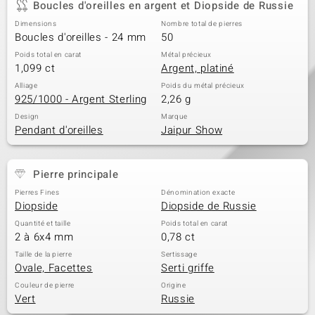
Boucles d'oreilles en argent et Diopside de Russie
Dimensions
Nombre total de pierres
Boucles d'oreilles - 24 mm
50
Poids total en carat
Métal précieux
1,099 ct
Argent, platiné
Alliage
Poids du métal précieux
925/1000 - Argent Sterling
2,26 g
Design
Marque
Pendant d'oreilles
Jaipur Show
Pierre principale
Pierres Fines
Dénomination exacte
Diopside
Diopside de Russie
Quantité et taille
Poids total en carat
2 à 6x4 mm
0,78 ct
Taille de la pierre
Sertissage
Ovale, Facettes
Serti griffe
Couleur de pierre
Origine
Vert
Russie