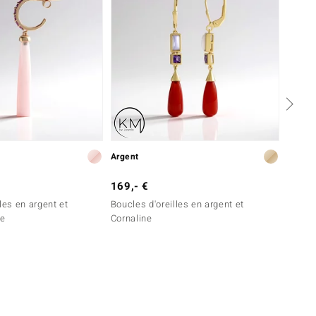
Argent
Argent
169,- €
249,-
les en argent et
Boucles d'oreilles en argent et
Boucle
se
Cornaline
Calcéd