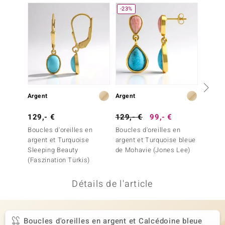
-23%
uwelo
 Gems
no Collection
va
o
Argent
Argent
Argent
otenier
129,- €
129,- €
99,- €
299,-
Boucles d'oreilles en
Boucles d'oreilles en
Boucles
argent et Turquoise
argent et Turquoise bleue
argent
Sleeping Beauty
de Mohavie (Jones Lee)
(Faszination Türkis)
Détails de l'article
Minerale
Boucles d'oreilles en argent et Calcédoine bleue