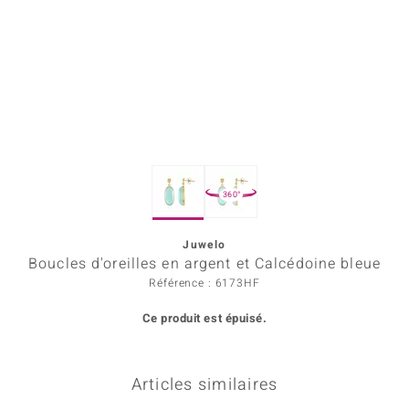
Prince Designs
Chic
d in Berlin
insell
360°
n Vogue
Juwelo
e in Italy
Boucles d'oreilles en argent et Calcédoine bleue
 Show
Référence : 6173HF
Ce produit est épuisé.
o Paraíso
Classics
Articles similaires
remonti