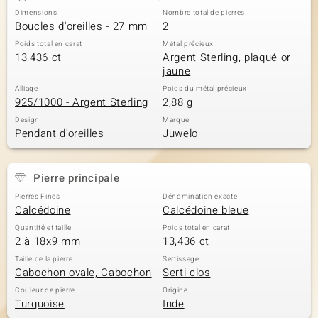
Dimensions
Nombre total de pierres
Boucles d'oreilles - 27 mm
2
Poids total en carat
Métal précieux
13,436 ct
Argent Sterling, plaqué or
jaune
Alliage
Poids du métal précieux
925/1000 - Argent Sterling
2,88 g
Design
Marque
Pendant d'oreilles
Juwelo
Pierre principale
Pierres Fines
Dénomination exacte
Calcédoine
Calcédoine bleue
Quantité et taille
Poids total en carat
2 à 18x9 mm
13,436 ct
Taille de la pierre
Sertissage
Cabochon ovale, Cabochon
Serti clos
Couleur de pierre
Origine
Turquoise
Inde