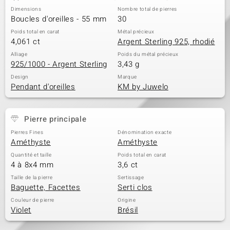
Dimensions
Nombre total de pierres
Boucles d'oreilles - 55 mm
30
Poids total en carat
Métal précieux
4,061 ct
Argent Sterling 925, rhodié
Alliage
Poids du métal précieux
925/1000 - Argent Sterling
3,43 g
Design
Marque
Pendant d'oreilles
KM by Juwelo
Pierre principale
Pierres Fines
Dénomination exacte
Améthyste
Améthyste
Quantité et taille
Poids total en carat
4 à 8x4 mm
3,6 ct
Taille de la pierre
Sertissage
Baguette, Facettes
Serti clos
Couleur de pierre
Origine
Violet
Brésil