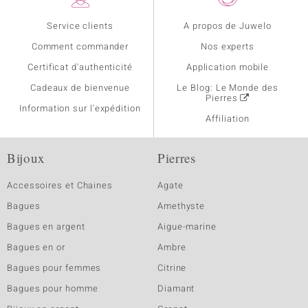
Service clients
A propos de Juwelo
Comment commander
Nos experts
Certificat d'authenticité
Application mobile
Cadeaux de bienvenue
Le Blog: Le Monde des
Pierres
Information sur l'expédition
Affiliation
Bijoux
Pierres
Accessoires et Chaines
Agate
Bagues
Amethyste
Bagues en argent
Aigue-marine
Bagues en or
Ambre
Bagues pour femmes
Citrine
Bagues pour homme
Diamant