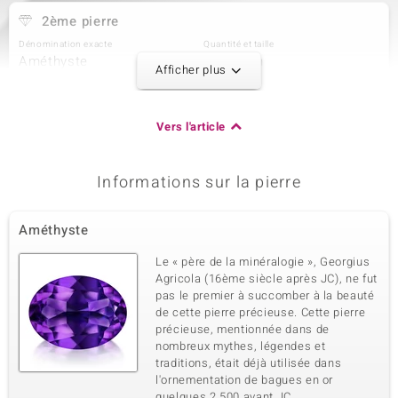
2ème pierre
Dénomination exacte
Quantité et taille
Améthyste
2 à 2 mm
Afficher plus
Poids total en carat
Taille de la pierre
0,072 ct
Rond
Sertissage
Origine
Vers l'article
Serti griffe
Brésil
Informations sur la pierre
3ème pierre
Dénomination exacte
Quantité et taille
Améthyste
Améthyste
24 à 1,5 mm
Poids total en carat
Taille de la pierre
Le « père de la minéralogie », Georgius
0,389 ct
Rond
Agricola (16ème siècle après JC), ne fut
pas le premier à succomber à la beauté
Sertissage
Origine
Serti griffe
de cette pierre précieuse. Cette pierre
Brésil
précieuse, mentionnée dans de
nombreux mythes, légendes et
traditions, était déjà utilisée dans
l'ornementation de bagues en or
quelques 2 500 avant JC.