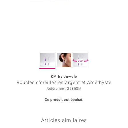
Prince Designs
Chic
d in Berlin
insell
360°
n Vogue
KM by Juwelo
e in Italy
Boucles d'oreilles en argent et Améthyste
 Show
Référence : 2285SM
Ce produit est épuisé.
o Paraíso
Classics
Articles similaires
remonti