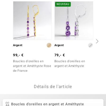
NOUVEAU
-10%
uwelo
 Gems
no Collection
va
o
Argent
Argent
Argent
otenier
99,- €
79,- €
199,-
Boucles d'oreilles en
Boucles d'oreilles en
Boucles
argent et Améthyste Rose
argent et Améthyste
argent
de France
Zambi
Détails de l'article
Minerale
Boucles d'oreilles en argent et Améthyste