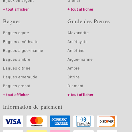
Bijoux en argent
Grenat
tout afficher
tout afficher
Bagues
Guide des Pierres
Bagues agate
Alexandrite
Bagues améthyste
Améthyste
Bagues aigue-marine
Amétrine
Bagues ambre
Aigue-marine
Bagues citrine
Ambre
Bagues emeraude
Citrine
Bagues grenat
Diamant
tout afficher
tout afficher
Information de paiement