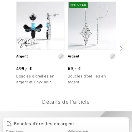
NOUVEAU
uwelo
 Gems
no Collection
va
o
Argent
Argent
Argent
otenier
499,- €
69,- €
79,- 
Boucles d'oreilles en
Boucles d'oreilles en
Boucles
argent et Onyx noir
argent
argent
Détails de l'article
Minerale
Boucles d'oreilles en argent
Dimensions
Métal précieux