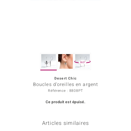
Prince Designs
Chic
d in Berlin
insell
360°
n Vogue
Desert Chic
e in Italy
Boucles d'oreilles en argent
 Show
Référence : 8808PT
Ce produit est épuisé.
o Paraíso
Classics
Articles similaires
remonti