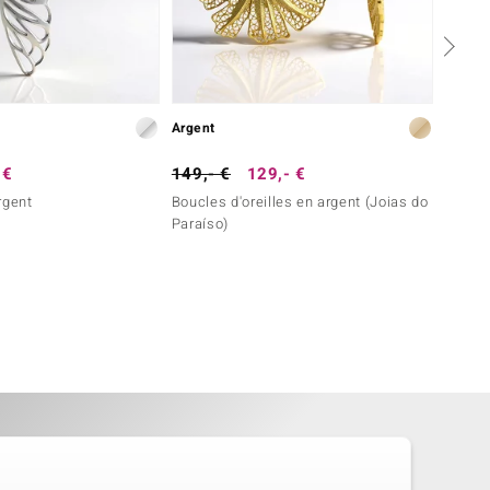
Argent
Argent
 €
149,- €
129,- €
129,-
rgent
Boucles d'oreilles en argent (Joias do
Boucle
Paraíso)