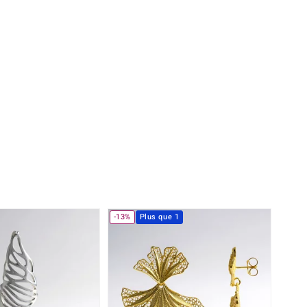
rite
Lapis Lazuli
reation
Nouveau
Perle
hoisir la taille de votre bague
e
Tanzanite
Jaune
-13%
Plus que 1