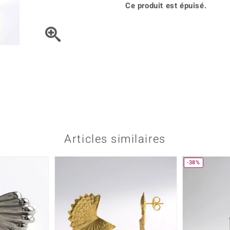
Kyanite
Labrado
Ce produit est épuisé.
tion
C
TPC
Onyx
Péridot
urelles
C
Vitale Minerale
Sphène
Spinell
Tourmaline
Zircon
e
Bleu
Vert
Articles similaires
-38%