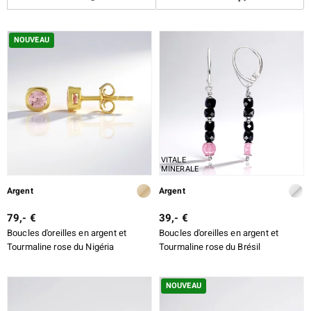
ALLIAGE
TAILLE DE LA PIERRE
NOUVEAU
e Designs
TAILLE EXACTE
SERTISSAGE
erlin
ue
VITALE
MINERALE
Italy
Argent
Argent
79,- €
39,- €
Boucles d'oreilles en argent et
Boucles d'oreilles en argent et
aíso
Tourmaline rose du Nigéria
Tourmaline rose du Brésil
ics
NOUVEAU
ti