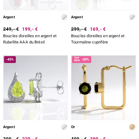
Argent
Argent
249,- €
199,- €
299,- €
169,- €
Boucles d'oreilles en argent et
Boucles d'oreilles en argent et
Rubellite AAA du Brésil
Tourmaline cuprifère
-43%
-20%
Argent
Or
399,- €
229,- €
499,- €
399,- €