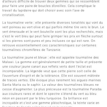
d’ailleurs difficile de trouver deux gemmes qui se ressemblent
pour faire une paire de boucles d’oreilles. Cela complique le
travail du lapidaire qui doit choisir avec soin l’axe de
cristallisation.
La tourmaline verte : elle présente diverses tonalités qui vont du
vert poireau au vert olive et qui parfois même tire vers le brun. Le
vert émeraude et le vert bouteille sont les plus recherchés, mais
c’est le vert bleu qui peut faire grimper les prix en flèche surtout
si les pierres sont pures et peu incluses ce qui est rare. On
retrouve essentiellement ces caractéristiques sur certaines
tourmalines chromifères de Tanzanie.
La tourmaline jaune et bleue : elle est appelée tourmaline des
Malawi. La gemme est généralement de petite taille et présente
une couleur jaune canari aux reflets verts dont l’éclat est
incomparable. La légende veut que cette pierre soit celle de
l’ouverture d’esprit et de la tolérance. Elle est souvent mâtinée
de traces vertes. Elle évoque plus rarement les aigues-marines
Santa Maria ou le saphir. La valeur des tourmalines bleues ne
cesse d’augmenter. La plus précieuse est la tourmaline Paraiba
aux couleurs rares et dont le spectre s’étend du vert au bleu
néon en passant par le bleu turquoise. Sa brillance est
incroyable et c’est une gemme pléochroïque, la teinte varie en