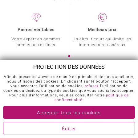
Pierres véritables
Meilleurs prix
Votre expert en gemmes
Un circuit court qui limite les
précieuses et fines
intermédiaires onéreux
PROTECTION DES DONNÉES
Afin de présenter Juwelo de manière optimale et de nous améliorer,
Service client
Achetez en sécurité
nous utilisons des cookies. En cliquant sur le bouton "accepter",
vous acceptez l'utilisation de cookies,
refusez
l'utilisation de
cookies ou décidez du type de cookies que vous souhaitez accepter.
De lundi à vendredi 10h-18h
Laissez nos clients vous
Pour plus d'informations, veuillez consulter notre
politique de
FR : +33 805 34 34 34
rassurer avant achat grâce à
confidentialité
.
BE, CH : +49 30 21 78 26 00
leurs avis sur Trustpilot
Accepter tous les cookies
Éditer