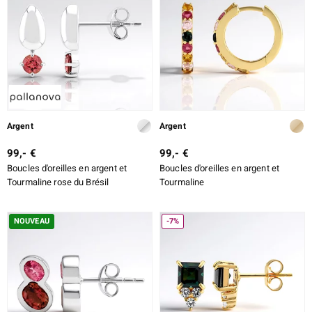
lection
Argent
Argent
99,- €
99,- €
r
Boucles d'oreilles en argent et
Boucles d'oreilles en argent et
Tourmaline rose du Brésil
Tourmaline
NOUVEAU
-7%
le