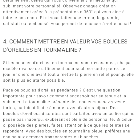
certainement celles qui vous conviennent le mieux et qui
subliment votre personnalité. Observez chaque création
attentivement grâce à la présentation à 360° qui vous aide à
faire le bon choix. Et si vous faites une erreur, la garantie,
satisfait ou remboursé, vous permet de renoncer à votre achat !
4. COMMENT METTRE EN VALEUR VOS BOUCLES
D’OREILLES EN TOURMALINE ?
Si les boucles d’oreilles en tourmaline sont ravissantes, chaque
modèle rivalise de raffinement pour sublimer cette pierre. Le
joailler cherche avant tout à mettre la pierre en relief pour qu’elle
soit la plus éclatante possible.
Puce ou boucles d’oreilles pendantes ? C’est une question
importante pour savoir comment accessoiriser sa tenue et la
sublimer. La tourmaline présente des couleurs assez vives et
fortes, parfois difficile à marier avec d’autres bijoux. Des
boucles d’oreilless discrètes sont parfaites avec un collier qui ne
passe pas inaperçu, exubérant et plein de personnalité. Si celui-
ci possède des pierres, faites attention à ce que les teintes se
répondent. Avec des boucles en tourmaline bleue, préférez une
chaine aux gemmes transparentes ou blanches.