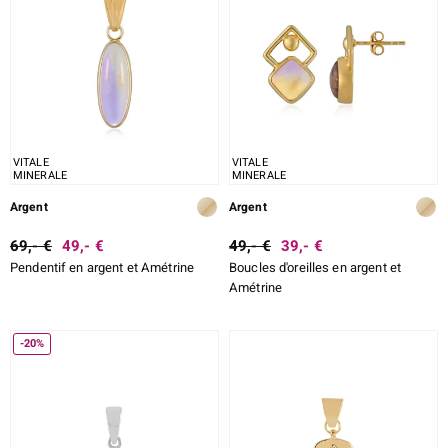
lection
VITALE
VITALE
MINERALE
MINERALE
Argent
Argent
r
69,- €
49,- €
49,- €
39,- €
Pendentif en argent et Amétrine
Boucles d'oreilles en argent et
Amétrine
-20%
le