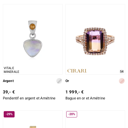
ALLIAGE
TAILLE DE LA PIERRE
e Designs
TAILLE EXACTE
SERTISSAGE
erlin
ue
VITALE
54
MINERALE
Italy
Argent
Or
39,- €
1 999,- €
Pendentif en argent et Amétrine
Bague en or et Amétrine
aíso
ics
-29%
-20%
ti