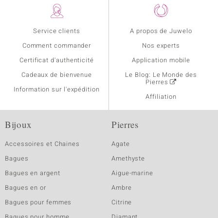
Service clients
A propos de Juwelo
Comment commander
Nos experts
Certificat d'authenticité
Application mobile
Cadeaux de bienvenue
Le Blog: Le Monde des
Pierres
Information sur l'expédition
Affiliation
Bijoux
Pierres
Accessoires et Chaines
Agate
Bagues
Amethyste
Bagues en argent
Aigue-marine
Bagues en or
Ambre
Bagues pour femmes
Citrine
Bagues pour homme
Diamant