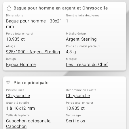
Bague pour homme en argent et Chrysocolle
Dimensions
Nombre total de pierres
Bague pour homme - 30x21
1
mm
Poids total en carat
Métal précieux
10,935 ct
Argent Sterling
Alliage
Poids du métal précieux
925/1000 - Argent Sterling
4,3 g
Design
Marque
Bijoux Homme
Les Trésors du Chef
Pierre principale
Pierres Fines
Dénomination exacte
Chrysocolle
Chrysocolle
Quantité et taille
Poids total en carat
1 à 16x12 mm
10,935 ct
Taille de la pierre
Sertissage
Cabochon octogonale,
Serti clos
Cabochon