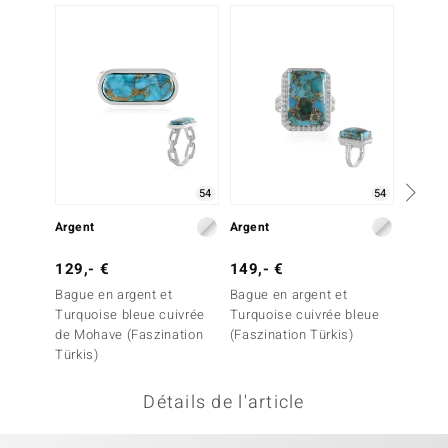
uwelo
 Gems
no Collection
va
o
54
54
Argent
Argent
Argent
otenier
129,- €
149,- €
199,-
Bague en argent et
Bague en argent et
Bague 
Turquoise bleue cuivrée
Turquoise cuivrée bleue
Turquo
de Mohave (Faszination
(Faszination Türkis)
Mohavi
Türkis)
Minerale
Détails de l'article