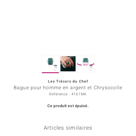
Prince Designs
Chic
d in Berlin
insell
360°
n Vogue
Les Trésors du Chef
e in Italy
Bague pour homme en argent et Chrysocolle
 Show
Référence : 4161MK
Ce produit est épuisé.
o Paraíso
Classics
Articles similaires
remonti